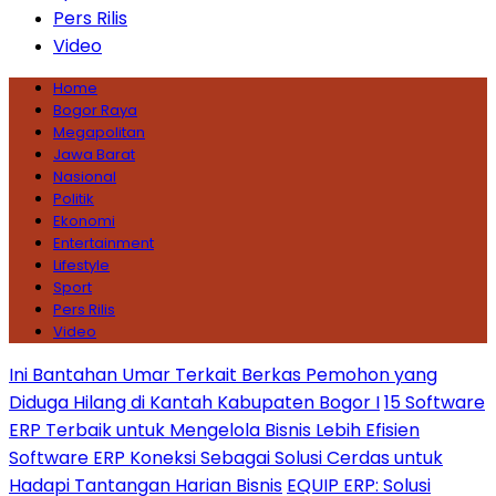
Pers Rilis
Video
Home
Bogor Raya
Megapolitan
Jawa Barat
Nasional
Politik
Ekonomi
Entertainment
Lifestyle
Sport
Pers Rilis
Video
Ini Bantahan Umar Terkait Berkas Pemohon yang
Diduga Hilang di Kantah Kabupaten Bogor I
15 Software
ERP Terbaik untuk Mengelola Bisnis Lebih Efisien
Software ERP Koneksi Sebagai Solusi Cerdas untuk
Hadapi Tantangan Harian Bisnis
EQUIP ERP: Solusi