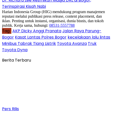
Dr. Richard Lee Resmikan Masjid DRL di Bogor,
Terinspirasi Kisah Nabi
Harian Indonesia Group (HIG) mendukung program manajemen
reputasi melalui publikasi press release, content placement, dan
iklan. Penting untuk instansi, organisasi, dunia bisnis, dan tokoh
publik. Kerja sama, hubungi:
08531-5557788
Tag :
AKP Dicky Anggi Pranata
Jalan Raya Parung-
Bogor
Kasat Lantas Polres Bogor
kecelakaan lalu lintas
Minibus Tabrak Tiang Listrik
Toyota Avanza
Truk
Toyota Dyna
Berita Terbaru
Pers Rilis