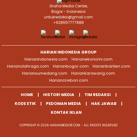
Graha Media Center,
Bogor - Indonesia
untukredaksi@gmail.com
+628557777888
HARIAN INDONESIA GROUP
Harianindonesia.com
Harianekonomi.com
Harianolahraga.com
Harianbogor.com
Harianbanten.com
Hariansumedang.com
Hariankarawang.com
Hariancirebon.com
HOME
HISTORI MEDIA
TIM REDAKSI
KODE ETIK
PEDOMAN MEDIA
HAK JAWAB
KONTAK IKLAN
COPYRIGHT © 2026 HARIANBOGOR.COM - ALL RIGHTS RESERVED