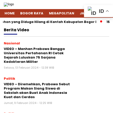
ID
HOME
BOGOR RAYA
MEGAPOLITAN
JAWA BARAT
NA
ohon yang Diduga Hilang di Kantah Kabupaten Bogor I
15 S
Berita
Video
Nasional
VIDEO – Menhan Prabowo Bangga
Universitas Pertahanan RI Cetak
Sejarah Luluskan 75 Sarjana
Kedokteran Militer
Selasa, 13 Februari 2024 - 12:38 WIB
Politik
VIDEO – Diremehkan, Prabowo Sebut
Program Makan Siang Siswa di
Sekolah akan Buat Anak Indonesia
Kuat dan Cerdas
Jumat, 9 Februari 2024 - 12:25 WIB