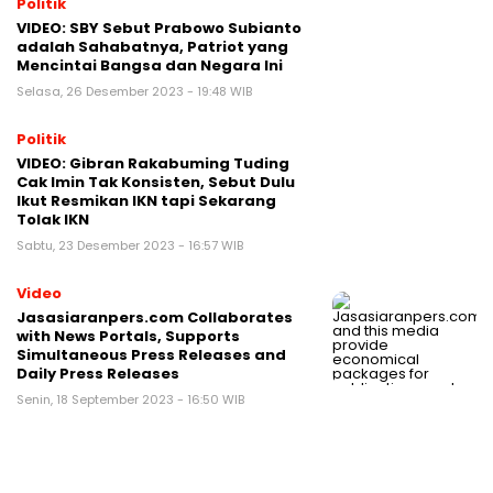
Politik
VIDEO: SBY Sebut Prabowo Subianto
adalah Sahabatnya, Patriot yang
Mencintai Bangsa dan Negara Ini
Selasa, 26 Desember 2023 - 19:48 WIB
Politik
VIDEO: Gibran Rakabuming Tuding
Cak Imin Tak Konsisten, Sebut Dulu
Ikut Resmikan IKN tapi Sekarang
Tolak IKN
Sabtu, 23 Desember 2023 - 16:57 WIB
Video
Jasasiaranpers.com Collaborates
with News Portals, Supports
Simultaneous Press Releases and
Daily Press Releases
Senin, 18 September 2023 - 16:50 WIB