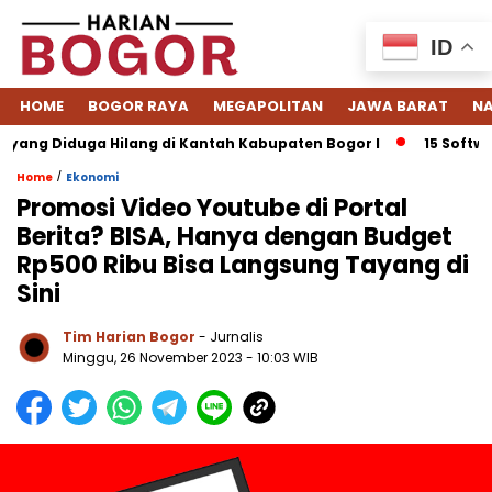
ID
HOME
BOGOR RAYA
MEGAPOLITAN
JAWA BARAT
NA
ng Diduga Hilang di Kantah Kabupaten Bogor I
15 Software 
/
Home
Ekonomi
Promosi Video Youtube di Portal
Berita? BISA, Hanya dengan Budget
Rp500 Ribu Bisa Langsung Tayang di
Sini
Tim Harian Bogor
- Jurnalis
Minggu, 26 November 2023 - 10:03 WIB