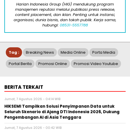
Harian Indonesia Group (HIG) mendukung program
manajemen reputasi melalui publikasi press release,
content placement, dan iklan. Penting untuk instansi,
organisasi, dunia bisnis, dan tokoh publik. Kerja sama,
hubungi:
08531-5557788
Tag :
Breaking News
Media Online
Porta Media
Portal Berita
Promosi Online
Promosi Video Youtube
BERITA TERKAIT
Jumat, 7 Agustus 2026 - 04:14 WIB
HIKSEMI Tampilkan Solusi Penyimpanan Data untuk
Seluruh Skenario di Ajang DTI Indonesia 2026, Dukung
Pengembangan AI di Asia Tenggara
Jumat, 7 Agustus 2026 - 00:42 WIB