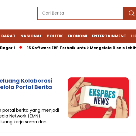
 BARAT
NASIONAL
POLITIK
EKONOMI
ENTERTAINMENT
LI
gor I
15 Software ERP Terbaik untuk Mengelola Bisnis Lebih E
eluang Kolaborasi
lola Portal Berita
portal berita yang menjadi
Media Network (EMN).
eluang kerja sama dan…