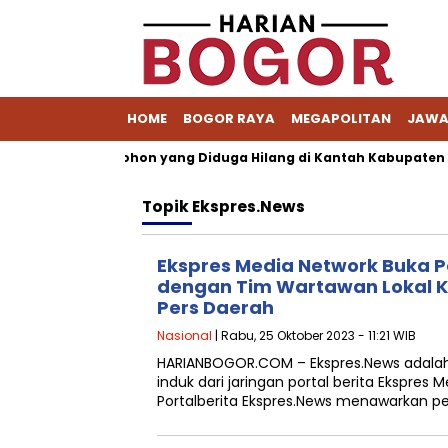
HOME
BOGOR RAYA
MEGAPOLITAN
JAWA
kait Berkas Pemohon yang Diduga Hilang di Kantah Kabupaten Bo
Topik
Ekspres.News
Ekspres Media Network Buka P
dengan Tim Wartawan Lokal Ke
Pers Daerah
Nasional
| Rabu, 25 Oktober 2023 - 11:21 WIB
HARIANBOGOR.COM – Ekspres.News adalah 
induk dari jaringan portal berita Ekspres 
Portalberita Ekspres.News menawarkan p