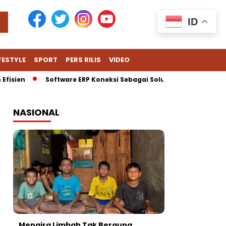
ID
FESTYLE
SPORT
PERS RILIS
VIDEO
fisien
Software ERP Koneksi Sebagai Solusi Cerdas untuk Ha
NASIONAL
Mengira Limbah Tak Berguna,