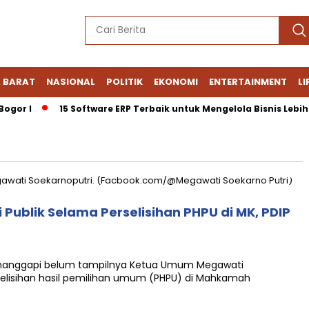
 BARAT
NASIONAL
POLITIK
EKONOMI
ENTERTAINMENT
LI
or I
15 Software ERP Terbaik untuk Mengelola Bisnis Lebih Efi
 Publik Selama Perselisihan PHPU di MK, PDIP
nanggapi belum tampilnya Ketua Umum Megawati
selisihan hasil pemilihan umum (PHPU) di Mahkamah