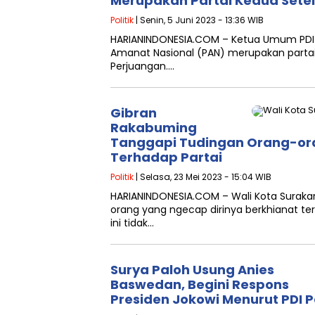
Merupakan Partai Kedua Sete
Politik
| Senin, 5 Juni 2023 - 13:36 WIB
HARIANINDONESIA.COM – Ketua Umum PDI 
Amanat Nasional (PAN) merupakan partai
Perjuangan….
Gibran
Rakabuming
Tanggapi Tudingan Orang-ora
Terhadap Partai
Politik
| Selasa, 23 Mei 2023 - 15:04 WIB
HARIANINDONESIA.COM – Wali Kota Surak
orang yang ngecap dirinya berkhianat t
ini tidak…
Surya Paloh Usung Anies
Baswedan, Begini Respons
Presiden Jokowi Menurut PDI 