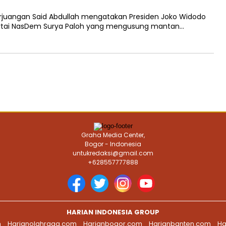
rjuangan Said Abdullah mengatakan Presiden Joko Widodo
artai NasDem Surya Paloh yang mengusung mantan…
Graha Media Center,
Bogor - Indonesia
untukredaksi@gmail.com
+628557777888
HARIAN INDONESIA GROUP
m
Harianolahraga.com
Harianbogor.com
Harianbanten.com
Ha