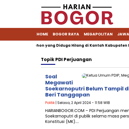
HOME
BOGOR RAYA
MEGAPOLITAN
JAWA
ait Berkas Pemohon yang Diduga Hilang di Kantah Kabupaten Bog
Topik
PDI Perjuangan
Soal
Megawati
Soekarnoputri Belum Tampil di
Beri Tanggapan
Politik
| Selasa, 2 April 2024 - 11:58 WIB
HARIANBOGOR.COM – PDI Perjuangan me
Soekarnoputri di publik selama masa per
Konstitusi (MK)….