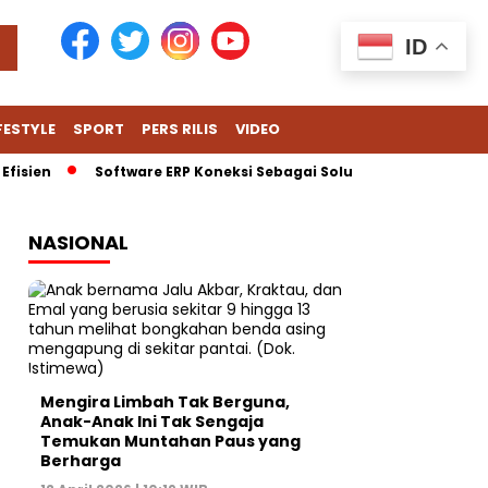
ID
FESTYLE
SPORT
PERS RILIS
VIDEO
sien
Software ERP Koneksi Sebagai Solusi Cerdas untuk Hada
NASIONAL
Mengira Limbah Tak Berguna,
Anak-Anak Ini Tak Sengaja
Temukan Muntahan Paus yang
Berharga