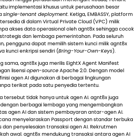
itu implementasi khusus untuk perusahaan besar
a
single-tenant deployment
. Ketiga, EMBASSY, platform
ersedia di dalam Virtual Private Cloud (VPC) milik
pa akses data operasional oleh agnt8x sehingga cocok
si strategis dan lembaga pemerintahan. Pada seluruh
an, pengguna dapat memilih sistem kunci milik agnt8x
kunci enkripsi sendiri (
Bring-Your-Own-Keys
).
g sama, agnt8x juga merilis EightX Agent Manifest
gan lisensi
open-source
Apache 2.0. Dengan model
efinisi agen AI digunakan di berbagai lingkungan
anpa terikat pada satu penyedia tertentu.
a tersebut tidak hanya untuk agen AI. agnt8x juga
a dengan berbagai lembaga yang mengembangkan
itas agen AI dan sistem pembayaran antar-agen AI.
cana menyelaraskan Passport dengan standar terbuka
as dan penyelesaian transaksi agen AI. Rekrutmen
kah awal. agnt8x mendukung transaksi antara agen AI