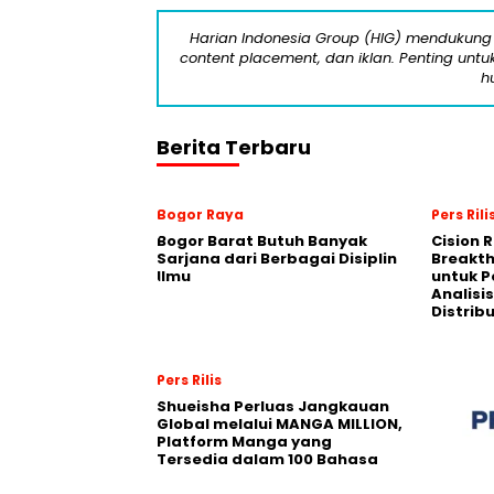
Harian Indonesia Group (HIG) mendukung 
content placement, dan iklan. Penting untuk 
h
Berita Terbaru
Bogor Raya
Pers Rili
Bogor Barat Butuh Banyak
Cision 
Sarjana dari Berbagai Disiplin
Breakt
Ilmu
untuk 
Analisis
Distrib
Pers Rilis
Shueisha Perluas Jangkauan
Global melalui MANGA MILLION,
Platform Manga yang
Tersedia dalam 100 Bahasa