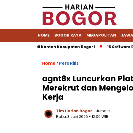
HOME
BOGOR RAYA
MEGAPOLITAN
JAWA
duga Hilang di Kantah Kabupaten Bogor I
15 Software ERP Te
Home
Pers Rilis
/
agnt8x Luncurkan Pla
Merekrut dan Mengelo
Kerja
Tim Harian Bogor
- Jurnalis
Rabu, 3 Juni 2026 - 12:00 WIB