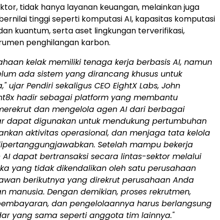
ektor, tidak hanya layanan keuangan, melainkan juga
ernilai tinggi seperti komputasi AI, kapasitas komputasi
 dan kuantum, serta aset lingkungan terverifikasi,
trumen penghilangan karbon.
ahaan kelak memiliki tenaga kerja berbasis AI, namun
belum ada sistem yang dirancang khusus untuk
" ujar Pendiri sekaligus CEO EightX Labs, John
nt8x hadir sebagai platform yang membantu
erekrut dan mengelola agen AI dari berbagai
ar dapat digunakan untuk mendukung pertumbuhan
lankan aktivitas operasional, dan menjaga tata kelola
ipertanggungjawabkan. Setelah mampu bekerja
 AI dapat bertransaksi secara lintas-sektor melalui
ka yang tidak dikendalikan oleh satu perusahaan
ryawan berikutnya yang direkrut perusahaan Anda
n manusia. Dengan demikian, proses rekrutmen,
pembayaran, dan pengelolaannya harus berlangsung
ar yang sama seperti anggota tim lainnya."