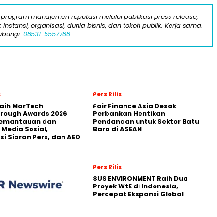
program manajemen reputasi melalui publikasi press release,
instansi, organisasi, dunia bisnis, dan tokoh publik. Kerja sama,
ubungi:
08531-5557788
s
Pers Rilis
Raih MarTech
Fair Finance Asia Desak
hrough Awards 2026
Perbankan Hentikan
Pemantauan dan
Pendanaan untuk Sektor Batu
 Media Sosial,
Bara di ASEAN
usi Siaran Pers, dan AEO
Pers Rilis
SUS ENVIRONMENT Raih Dua
Proyek WtE di Indonesia,
Percepat Ekspansi Global