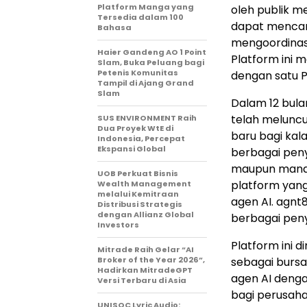
Platform Manga yang
oleh publik m
Tersedia dalam 100
dapat mencari
Bahasa
mengoordinasi
Haier Gandeng AO 1 Point
Platform ini 
Slam, Buka Peluang bagi
Petenis Komunitas
dengan satu Pa
Tampil di Ajang Grand
Slam
Dalam 12 bula
telah melunc
SUS ENVIRONMENT Raih
Dua Proyek WtE di
baru bagi kal
Indonesia, Percepat
Ekspansi Global
berbagai pen
maupun manaje
UOB Perkuat Bisnis
platform yang 
Wealth Management
melalui Kemitraan
agen AI. agnt
Distribusi Strategis
dengan Allianz Global
berbagai peny
Investors
Platform ini d
Mitrade Raih Gelar “AI
Broker of the Year 2026”,
sebagai bursa
Hadirkan MitradeGPT
agen AI denga
Versi Terbaru di Asia
bagi perusahaa
UNISOC Lyric Audio: