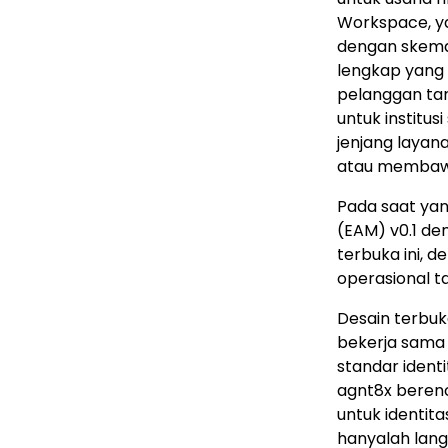
Workspace, ya
dengan skem
lengkap yang t
pelanggan tan
untuk institu
jenjang layan
atau membawa 
Pada saat yan
(EAM) v0.1 den
terbuka ini, d
operasional t
Desain terbuk
bekerja sam
standar ident
agnt8x beren
untuk identit
hanyalah lang