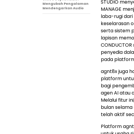
STUDIO menye
Mengubah Pengalaman
Mendengarkan Audio
MANAGE menja
laba-rugi dar
keselarasan o
serta sistem 
lapisan memor
CONDUCTOR me
penyedia dala
pada platform 
agnt8x juga h
platform untu
bagi pengemb
agen AI atau 
Melalui fitur
bulan selama 
telah aktif se
Platform agnt
untuk usaha r