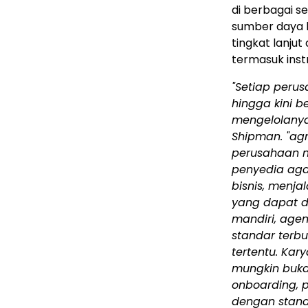
di berbagai s
sumber daya b
tingkat lanjut
termasuk ins
"Setiap perus
hingga kini 
mengelolanya,
Shipman. "ag
perusahaan m
penyedia ag
bisnis, menja
yang dapat d
mandiri, agen
standar terbu
tertentu. Ka
mungkin buka
onboarding, 
dengan stand