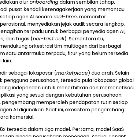
diakan alur
onboarding
dalam sembilan tahap.
di pusat kendali ketenagakerjaan yang memantau
i setiap agen AI secara
real-time
, memonitor
perasional, menyediakan jejak audit secara lengkap,
penagihan terpadu untuk berbagai penyedia agen AI,
i, dan tugas (
per-task call
). Sementara itu,
ndukung orkestrasi tim multiagen dari berbagai
m satu antarmuka terpadu, fitur yang belum tersedia
lain.
adir sebagai lokapasar (
marketplace
) dua arah. Selain
k pengguna perusahaan, tersedia pula lokapasar global
ang independen untuk menerbitkan dan memonetisasi
aplikasi yang sesuai dengan kebutuhan perusahaan.
 ini, pengembang memperoleh pendapatan rutin setiap
agen AI digunakan. Saat ini, ekosistem pengembang
cara komersial.
8x tersedia dalam tiga model. Pertama, model SaaS
intisan hingga perusahaan menengah. Kedua, Tenant