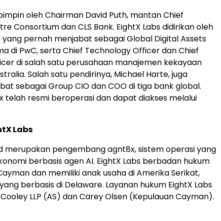
ipimpin oleh Chairman David Puth, mantan Chief
tre Consortium dan CLS Bank. EightX Labs didirikan oleh
yang pernah menjabat sebagai Global Digital Assets
a di PwC, serta Chief Technology Officer dan Chief
icer di salah satu perusahaan manajemen kekayaan
ralia. Salah satu pendirinya, Michael Harte, juga
at sebagai Group CIO dan COO di tiga bank global.
8x telah resmi beroperasi dan dapat diakses melalui
htX Labs
Ltd merupakan pengembang agnt8x, sistem operasi yang
onomi berbasis agen AI. EightX Labs berbadan hukum
Cayman dan memiliki anak usaha di Amerika Serikat,
, yang berbasis di Delaware. Layanan hukum EightX Labs
 Cooley LLP (AS) dan Carey Olsen (Kepulauan Cayman).