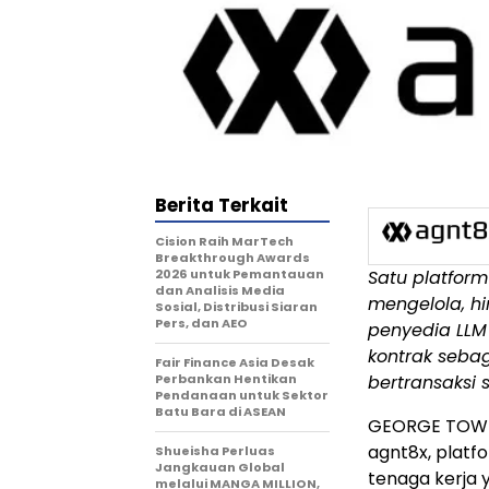
Berita Terkait
Cision Raih MarTech
Breakthrough Awards
2026 untuk Pemantauan
Satu platform
dan Analisis Media
mengelola, h
Sosial, Distribusi Siaran
Pers, dan AEO
penyedia LLM 
kontrak seba
Fair Finance Asia Desak
Perbankan Hentikan
bertransaksi s
Pendanaan untuk Sektor
Batu Bara di ASEAN
GEORGE TOWN,
agnt8x, platf
Shueisha Perluas
Jangkauan Global
tenaga kerja 
melalui MANGA MILLION,