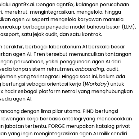
elalui agnt8x.ai. Dengan agnt8x, kalangan perusahaan
, merekrut, mengintegrasikan, mengelola, hingga
kan agen AI seperti mengelola karyawan manusia.
mencakup berbagai penyedia model bahasa besar (LLM),
ssport, satu jejak audit, dan satu kontrak.
n terakhir, berbagai laboratorium AI berskala besar
urkan agen AI. Tren tersebut memunculkan tantangan
angan perusahaan, yakni penggunaan agen AI dari
yedia tanpa sistem rekrutmen,
onboarding
, audit,
men yang terintegrasi. Hingga saat ini, belum ada
berfungsi sebagai orientasi kerja (
Workday
) untuk
8x hadir sebagai platform netral yang menghubungkan
edia agen AI.
irancang dengan lima pilar utama. FIND berfungsi
 lowongan kerja berbasis ontologi yang mencocokkan
n jabatan tertentu. FORGE merupakan katalog privat
n yang ingin mengintegrasikan agen AI milik sendiri.