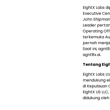
EightX Labs d
Executive Cen
John Shipman 
Leader pertam
Operating Off
terkemuka Aust
pernah menjab
Saat ini, agnt
agnt8x.ai.
Tentang Eig
EightX Labs 
mendukung ek
di Kepulauan 
EightX US LLC
didukung oleh