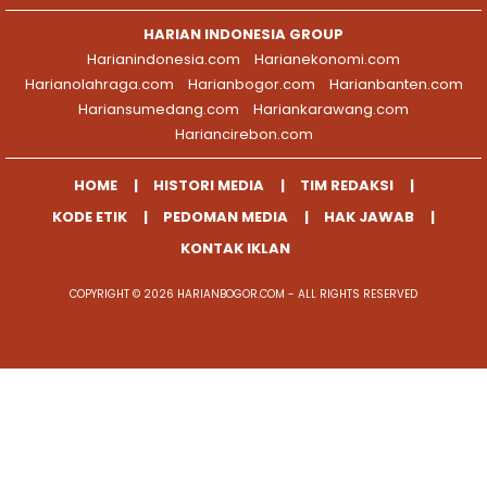
HARIAN INDONESIA GROUP
Harianindonesia.com
Harianekonomi.com
Harianolahraga.com
Harianbogor.com
Harianbanten.com
Hariansumedang.com
Hariankarawang.com
Hariancirebon.com
HOME
HISTORI MEDIA
TIM REDAKSI
KODE ETIK
PEDOMAN MEDIA
HAK JAWAB
KONTAK IKLAN
COPYRIGHT © 2026 HARIANBOGOR.COM - ALL RIGHTS RESERVED