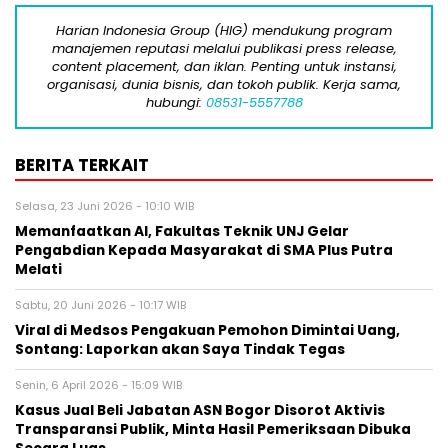
Harian Indonesia Group (HIG) mendukung program
manajemen reputasi melalui publikasi press release,
content placement, dan iklan. Penting untuk instansi,
organisasi, dunia bisnis, dan tokoh publik. Kerja sama,
hubungi:
08531-5557788
BERITA TERKAIT
Selasa, 23 Juni 2026 - 10:10 WIB
Memanfaatkan AI, Fakultas Teknik UNJ Gelar
Pengabdian Kepada Masyarakat di SMA Plus Putra
Melati
Sabtu, 20 Juni 2026 - 10:17 WIB
Viral di Medsos Pengakuan Pemohon Dimintai Uang,
Sontang: Laporkan akan Saya Tindak Tegas
Senin, 6 April 2026 - 15:09 WIB
Kasus Jual Beli Jabatan ASN Bogor Disorot Aktivis
Transparansi Publik, Minta Hasil Pemeriksaan Dibuka