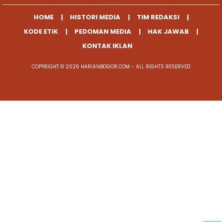
HOME
HISTORI MEDIA
TIM REDAKSI
KODE ETIK
PEDOMAN MEDIA
HAK JAWAB
KONTAK IKLAN
COPYRIGHT © 2026 HARIANBOGOR.COM - ALL RIGHTS RESERVED