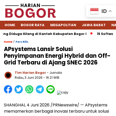
ID
HOME
BOGOR RAYA
MEGAPOLITAN
JAWA BARAT
NA
 Diduga Hilang di Kantah Kabupaten Bogor I
15 Software ER
/
Home
Pers Rilis
APsystems Lansir Solusi
Penyimpanan Energi Hybrid dan Off-
Grid Terbaru di Ajang SNEC 2026
Tim Harian Bogor
- Jurnalis
Rabu, 3 Juni 2026 - 16:21 WIB
SHANGHAI, 4 Juni 2026 /PRNewswire/ — APsystems
memamerkan berbagai inovasi terbaru untuk solusi