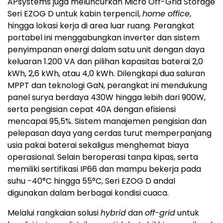
APsystems juga meluncurkan Micro Off-Grid Storage
Seri EZOG D untuk kabin terpencil,
home office
,
hingga lokasi kerja di area luar ruang. Perangkat
portabel ini menggabungkan inverter dan sistem
penyimpanan energi dalam satu unit dengan daya
keluaran 1.200 VA dan pilihan kapasitas baterai 2,0
kWh, 2,6 kWh, atau 4,0 kWh. Dilengkapi dua saluran
MPPT dan teknologi GaN, perangkat ini mendukung
panel surya berdaya 430W hingga lebih dari 900W,
serta pengisian cepat 40A dengan efisiensi
mencapai 95,5%. Sistem manajemen pengisian dan
pelepasan daya yang cerdas turut memperpanjang
usia pakai baterai sekaligus menghemat biaya
operasional. Selain beroperasi tanpa kipas, serta
memiliki sertifikasi IP66 dan mampu bekerja pada
suhu -40°C hingga 55°C, Seri EZOG D andal
digunakan dalam berbagai kondisi cuaca.
Melalui rangkaian solusi
hybrid
dan
off-grid
untuk