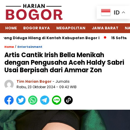
ID
HOME
BOGOR RAYA
MEGAPOLITAN
JAWA BARAT
NA
g Diduga Hilang di Kantah Kabupaten Bogor I
15 Software ER
/
Home
Entertainment
Artis Cantik Irish Bella Menikah
dengan Pengusaha Aceh Haldy Sabri
Usai Berpisah dari Ammar Zon
Tim Harian Bogor
- Jurnalis
Rabu, 23 Oktober 2024 - 09:42 WIB