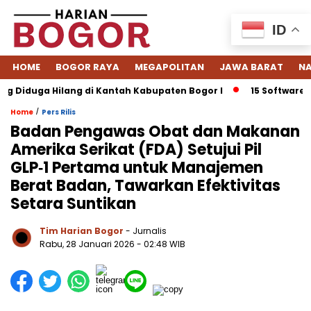
ID
HOME
BOGOR RAYA
MEGAPOLITAN
JAWA BARAT
NA
iduga Hilang di Kantah Kabupaten Bogor I
15 Software ERP 
/
Home
Pers Rilis
Badan Pengawas Obat dan Makanan
Amerika Serikat (FDA) Setujui Pil
GLP‑1 Pertama untuk Manajemen
Berat Badan, Tawarkan Efektivitas
Setara Suntikan
Tim Harian Bogor
- Jurnalis
Rabu, 28 Januari 2026 - 02:48 WIB