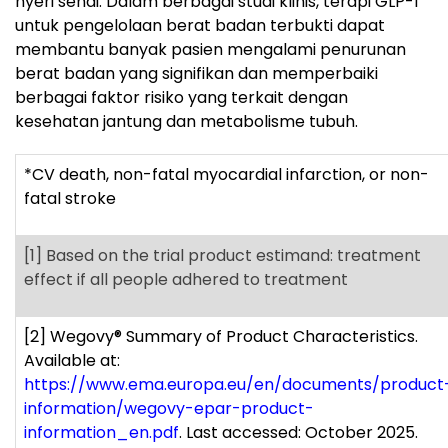
nyeri sendi. Dalam berbagai studi klinis, terapi GLP-1
untuk pengelolaan berat badan terbukti dapat
membantu banyak pasien mengalami penurunan
berat badan yang signifikan dan memperbaiki
berbagai faktor risiko yang terkait dengan
kesehatan jantung dan metabolisme tubuh.
*CV death, non-fatal myocardial infarction, or non-
fatal stroke
[1]
Based on the trial product estimand: treatment
effect if all people adhered to treatment
[2]
Wegovy
®
Summary of Product Characteristics.
Available at:
https://www.ema.europa.eu/en/documents/product
information/wegovy-epar-product-
information_en.pdf
. Last accessed: October 2025.