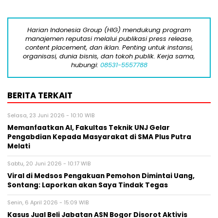
Harian Indonesia Group (HIG) mendukung program
manajemen reputasi melalui publikasi press release,
content placement, dan iklan. Penting untuk instansi,
organisasi, dunia bisnis, dan tokoh publik. Kerja sama,
hubungi:
08531-5557788
BERITA TERKAIT
Selasa, 23 Juni 2026 - 10:10 WIB
Memanfaatkan AI, Fakultas Teknik UNJ Gelar
Pengabdian Kepada Masyarakat di SMA Plus Putra
Melati
Sabtu, 20 Juni 2026 - 10:17 WIB
Viral di Medsos Pengakuan Pemohon Dimintai Uang,
Sontang: Laporkan akan Saya Tindak Tegas
Senin, 6 April 2026 - 15:09 WIB
Kasus Jual Beli Jabatan ASN Bogor Disorot Aktivis