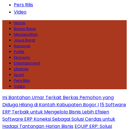
Pers Rilis
Video
Home
Bogor Raya
Megapolitan
Jawa Barat
Nasional
Politik
Ekonomi
Entertainment
Lifestyle
Sport
Pers Rilis
Video
Ini Bantahan Umar Terkait Berkas Pemohon yang
Diduga Hilang di Kantah Kabupaten Bogor I
15 Software
ERP Terbaik untuk Mengelola Bisnis Lebih Efisien
Software ERP Koneksi Sebagai Solusi Cerdas untuk
Hadapi Tantangan Harian Bisnis
EQUIP ERP: Solusi