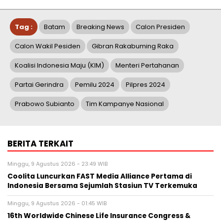
Tag :
Batam
Breaking News
Calon Presiden
Calon Wakil Pesiden
Gibran Rakabuming Raka
Koalisi Indonesia Maju (KIM)
Menteri Pertahanan
Partai Gerindra
Pemilu 2024
Pilpres 2024
Prabowo Subianto
Tim Kampanye Nasional
BERITA TERKAIT
Minggu, 9 Agustus 2026 - 23:49 WIB
Coolita Luncurkan FAST Media Alliance Pertama di
Indonesia Bersama Sejumlah Stasiun TV Terkemuka
Minggu, 9 Agustus 2026 - 01:45 WIB
16th Worldwide Chinese Life Insurance Congress &