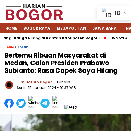
ID
HOME
BOGOR RAYA
MEGAPOLITAN
JAWA BARAT
NA
g Diduga Hilang di Kantah Kabupaten Bogor I
15 Software E
/
Home
Politik
Bertemu Ribuan Masyarakat di
Medan, Calon Presiden Prabowo
Subianto: Rasa Capek Saya Hilang
Tim Harian Bogor
- Jurnalis
Senin, 15 Januari 2024 - 10:37 WIB