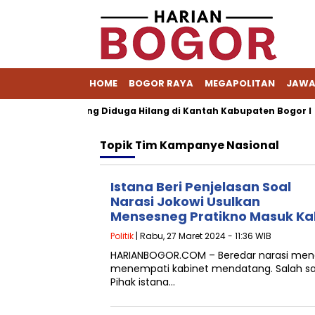
HOME
BOGOR RAYA
MEGAPOLITAN
JAWA
 Pemohon yang Diduga Hilang di Kantah Kabupaten Bogor I
Topik
Tim Kampanye Nasional
Istana Beri Penjelasan Soal
Narasi Jokowi Usulkan
Mensesneg Pratikno Masuk Ka
Politik
| Rabu, 27 Maret 2024 - 11:36 WIB
HARIANBOGOR.COM – Beredar narasi meng
menempati kabinet mendatang. Salah sat
Pihak istana…