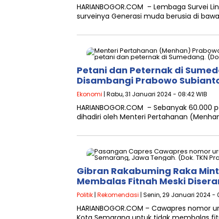
HARIANBOGOR.COM – Lembaga Survei Lingk
surveinya Generasi muda berusia di bawa
Petani dan Peternak di Sume
Disambangi Prabowo Subiant
Ekonomi
| Rabu, 31 Januari 2024 - 08:42 WIB
HARIANBOGOR.COM – Sebanyak 60.000 peta
dihadiri oleh Menteri Pertahanan (Menha
Gibran Rakabuming Raka Mint
Membalas Fitnah Meski Diser
Politik
|
Rekomendasi
| Senin, 29 Januari 2024 -
HARIANBOGOR.COM – Cawapres nomor urut
Kota Semarang untuk tidak membalas fitn