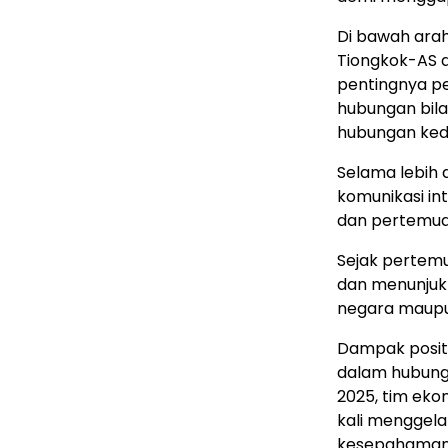
Di bawah arah
Tiongkok-AS di
pentingnya p
hubungan bila
hubungan kedu
Selama lebih 
komunikasi in
dan pertemuan
Sejak pertemu
dan menunjukk
negara maupun
Dampak positif
dalam hubung
2025, tim ek
kali menggela
kesepahaman p