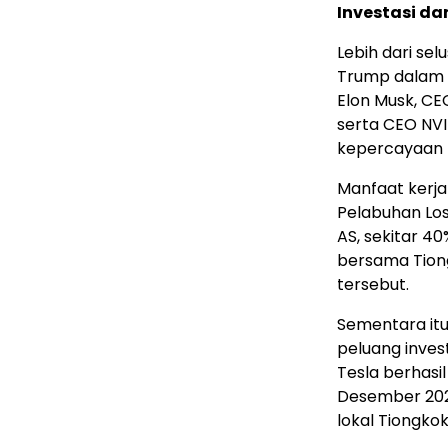
Investasi da
Lebih dari se
Trump dalam 
Elon Musk, CE
serta CEO NV
kepercayaan 
Manfaat kerja
Pelabuhan Los
AS, sekitar 4
bersama Tion
tersebut.
Sementara it
peluang invest
Tesla berhas
Desember 202
lokal Tiongkok