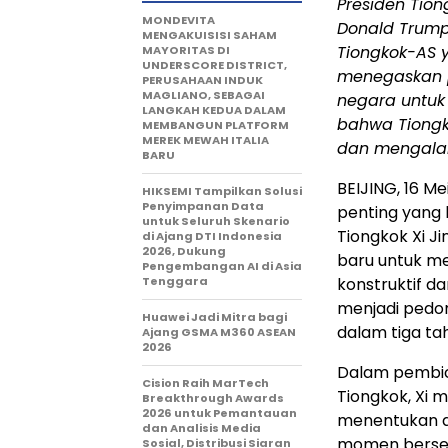
Presiden Tion
MONDEVITA
Donald Trump.
MENGAKUISISI SAHAM
Tiongkok-AS ya
MAYORITAS DI
UNDERSCORE DISTRICT,
menegaskan p
PERUSAHAAN INDUK
MAGLIANO, SEBAGAI
negara untuk
LANGKAH KEDUA DALAM
bahwa Tiongk
MEMBANGUN PLATFORM
MEREK MEWAH ITALIA
dan mengalami
BARU
BEIJING, 16 
HIKSEMI Tampilkan Solusi
Penyimpanan Data
penting yang b
untuk Seluruh Skenario
Tiongkok Xi J
di Ajang DTI Indonesia
2026, Dukung
baru untuk m
Pengembangan AI di Asia
Tenggara
konstruktif d
menjadi pedom
Huawei Jadi Mitra bagi
dalam tiga t
Ajang GSMA M360 ASEAN
2026
Dalam pembica
Cision Raih MarTech
Tiongkok, Xi 
Breakthrough Awards
2026 untuk Pemantauan
menentukan a
dan Analisis Media
momen bersej
Sosial, Distribusi Siaran