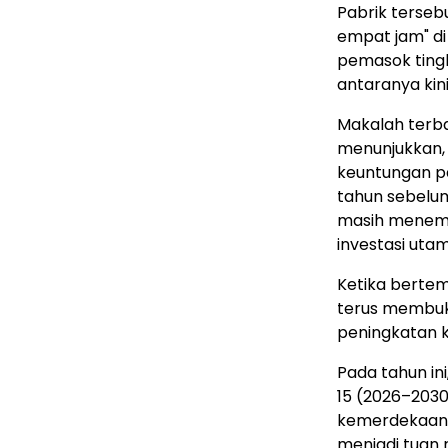
Pabrik terseb
empat jam" di
pemasok tingk
antaranya kin
Makalah terb
menunjukkan,
keuntungan p
tahun sebelum
masih menempa
investasi utam
Ketika berte
terus membuk
peningkatan 
Pada tahun in
15 (2026–203
kemerdekaanny
menjadi tuan