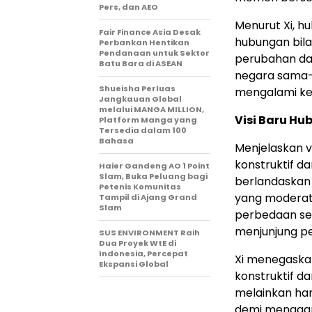
Pers, dan AEO
Menurut Xi, h
Fair Finance Asia Desak
hubungan bilat
Perbankan Hentikan
Pendanaan untuk Sektor
perubahan dan
Batu Bara di ASEAN
negara sama-
Shueisha Perluas
mengalami keru
Jangkauan Global
melalui MANGA MILLION,
Visi Baru H
Platform Manga yang
Tersedia dalam 100
Bahasa
Menjelaskan vi
konstruktif da
Haier Gandeng AO 1 Point
Slam, Buka Peluang bagi
berlandaskan 
Petenis Komunitas
yang moderat,
Tampil di Ajang Grand
Slam
perbedaan sec
menjunjung p
SUS ENVIRONMENT Raih
Dua Proyek WtE di
Indonesia, Percepat
Xi menegaska
Ekspansi Global
konstruktif da
melainkan har
demi menggap