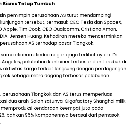
n Bisnis Tetap Tumbuh
lusin pemimpin perusahaan AS turut mendampingi
kunjungan tersebut, termasuk CEO Tesla dan SpaceX,
O Apple, Tim Cook, CEO Qualcomm, Cristiano Amon,
IDIA, Jensen Huang. Kehadiran mereka mencerminkan
perusahaan AS terhadap pasar Tiongkok.
 sama ekonomi kedua negara juga terlihat nyata. Di
 Angeles, pelabuhan kontainer terbesar dan tersibuk di
0% aktivitas kargo terkait langsung dengan perdagangan
gkok sebagai mitra dagang terbesar pelabuhan
u, perusahaan Tiongkok dan AS terus memperluas
asi dua arah. Salah satunya, Gigafactory Shanghai milik
il memproduksi kendaraan keempat juta pada
5, bahkan 95% komponennya berasal dari pemasok
.