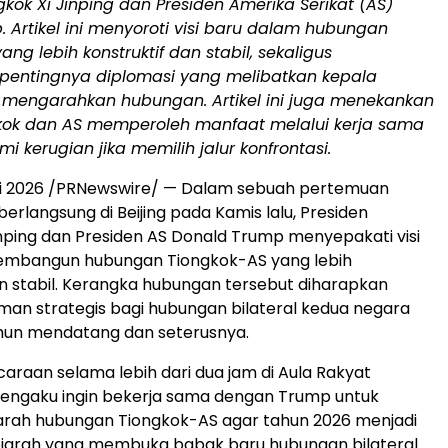
gkok Xi Jinping dan Presiden Amerika Serikat (AS)
 Artikel ini menyoroti visi baru dalam hubungan
ng lebih konstruktif dan stabil, sekaligus
entingnya diplomasi yang melibatkan kepala
 mengarahkan hubungan. Artikel ini juga menekankan
ok dan AS memperoleh manfaat melalui kerja sama
 kerugian jika memilih jalur konfrontasi.
Mei 2026 /PRNewswire/ — Dalam sebuah pertemuan
erlangsung di Beijing pada Kamis lalu, Presiden
inping dan Presiden AS Donald Trump menyepakati visi
embangun hubungan Tiongkok-AS yang lebih
an stabil. Kerangka hubungan tersebut diharapkan
an strategis bagi hubungan bilateral kedua negara
ahun mendatang dan seterusnya.
raan selama lebih dari dua jam di Aula Rakyat
mengaku ingin bekerja sama dengan Trump untuk
rah hubungan Tiongkok-AS agar tahun 2026 menjadi
arah yang membuka babak baru hubungan bilateral.