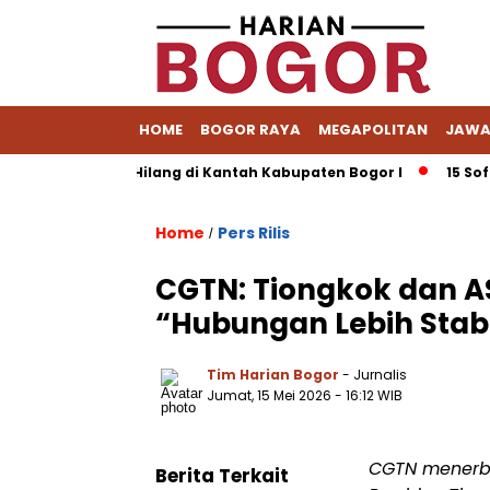
HOME
BOGOR RAYA
MEGAPOLITAN
JAWA
ang Diduga Hilang di Kantah Kabupaten Bogor I
15 Software 
Home
Pers Rilis
/
CGTN: Tiongkok dan AS
“Hubungan Lebih Stabi
Tim Harian Bogor
- Jurnalis
Jumat, 15 Mei 2026 - 16:12 WIB
CGTN menerbi
Berita Terkait