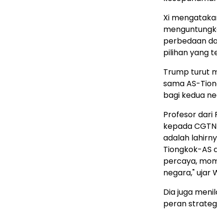
Xi mengatakan
menguntungka
perbedaan dan
pilihan yang t
Trump turut 
sama AS-Tiong
bagi kedua n
Profesor dari
kepada CGTN 
adalah lahirny
Tiongkok-AS a
percaya, mom
negara," ujar
Dia juga meni
peran strateg