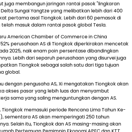
ut juga membangun jaringan rantai pasok "lingkaran
 Delta Sungai Yangtze yang melibatkan lebih dari 400
at pertama asal Tiongkok. Lebih dari 60 pemasok di
i telah masuk dalam rantai pasok global Tesla.
aru American Chamber of Commerce in China
 52% perusahaan AS di Tiongkok diperkirakan mencetak
ada 2025, naik enam poin persentase dibandingkan
nya. Lebih dari separuh perusahaan yang disurvei juga
tkan Tiongkok sebagai salah satu dari tiga tujuan
a global.
mu dengan pengusaha AS, Xi mengatakan Tiongkok akan
a akses pasar yang lebih luas dan menyambut
kerja sama yang saling menguntungkan dengan AS.
i, Tiongkok memasuki periode Rencana Lima Tahun Ke-
0), sementara AS akan memperingati 250 tahun
a. Selain itu, Tiongkok dan AS masing-masing akan
 rumah Pertemuan Pemimpin Ekonomi APEC dan KTT