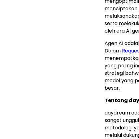
mengoptimalka
menciptakan 
melaksanakan 
serta melaku
oleh era AI gen
Agen AI adala
Dalam
Reques
menempatkan a
yang paling i
strategi bah
model yang pa
besar.
Tentang da
daydream ada
sangat unggu
metodologi ya
melalui dukung