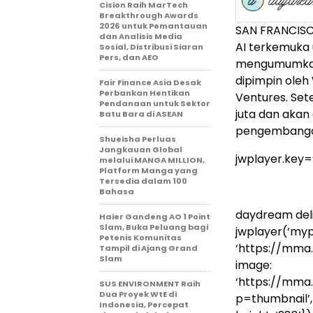
Cision Raih MarTech
Breakthrough Awards
2026 untuk Pemantauan
SAN FRANCIS
dan Analisis Media
AI terkemuka 
Sosial, Distribusi Siaran
Pers, dan AEO
mengumumkan p
dipimpin oleh
Fair Finance Asia Desak
Perbankan Hentikan
Ventures. Set
Pendanaan untuk Sektor
juta dan aka
Batu Bara di ASEAN
pengembangan
Shueisha Perluas
Jangkauan Global
jwplayer.key
melalui MANGA MILLION,
Platform Manga yang
Tersedia dalam 100
Bahasa
daydream deli
Haier Gandeng AO 1 Point
Slam, Buka Peluang bagi
jwplayer(‘mypl
Petenis Komunitas
‘https://mm
Tampil di Ajang Grand
Slam
image:
‘https://mm
SUS ENVIRONMENT Raih
Dua Proyek WtE di
p=thumbnail’, a
Indonesia, Percepat