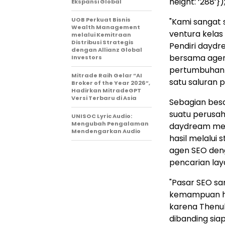
height: ‘288’})
Ekspansi Global
UOB Perkuat Bisnis
"Kami sangat
Wealth Management
ventura kelas
melalui Kemitraan
Distribusi Strategis
Pendiri daydr
dengan Allianz Global
bersama agen
Investors
pertumbuhann
Mitrade Raih Gelar “AI
satu saluran 
Broker of the Year 2026”,
Hadirkan MitradeGPT
Versi Terbaru di Asia
Sebagian bes
suatu perusah
UNISOC Lyric Audio:
Mengubah Pengalaman
daydream me
Mendengarkan Audio
hasil melalui
agen SEO den
pencarian lay
"Pasar SEO sa
kemampuan h
karena Thenuk
dibanding sia