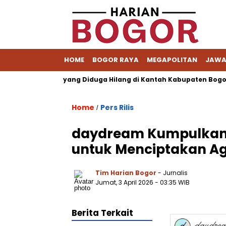
HOME
BOGOR RAYA
MEGAPOLITAN
JAWA
rkas Pemohon yang Diduga Hilang di Kantah Kabupaten Bogor I
Home
Pers Rilis
/
daydream Kumpulkan D
untuk Menciptakan Age
Tim Harian Bogor
- Jurnalis
Jumat, 3 April 2026 - 03:35 WIB
Berita Terkait