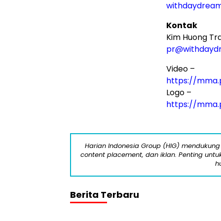
withdaydrea
Kontak
Kim Huong Tr
pr@withdayd
Video –
https://mma
Logo –
https://mma
Harian Indonesia Group (HIG) mendukung 
content placement, dan iklan. Penting untuk 
h
Berita Terbaru