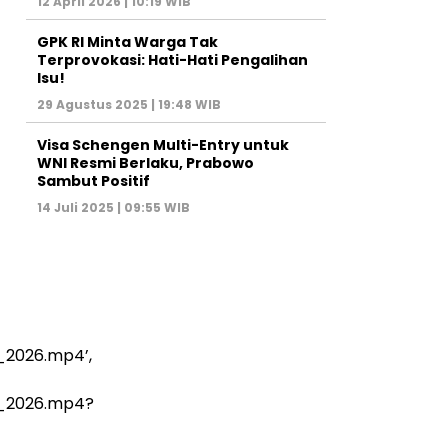
12 April 2026 | 10:19 WIB
GPK RI Minta Warga Tak
Terprovokasi: Hati-Hati Pengalihan
Isu!
29 Agustus 2025 | 19:48 WIB
Visa Schengen Multi-Entry untuk
WNI Resmi Berlaku, Prabowo
Sambut Positif
14 Juli 2025 | 09:55 WIB
2026.mp4’,
_2026.mp4?