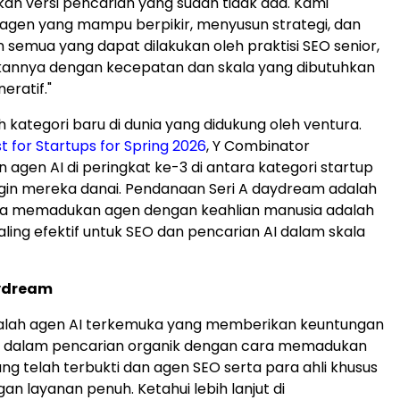
n versi pencarian yang sudah tidak ada. Kami
agen yang mampu berpikir, menyusun strategi, dan
semua yang dapat dilakukan oleh praktisi SEO senior,
kannya dengan kecepatan dan skala yang dibutuhkan
eratif."
h kategori baru di dunia yang didukung oleh ventura.
t for Startups for Spring 2026
, Y Combinator
gen AI di peringkat ke-3 di antara kategori startup
ngin mereka danai. Pendanaan Seri A daydream adalah
wa memadukan agen dengan keahlian manusia adalah
ling efektif untuk SEO dan pencarian AI dalam skala
ydream
lah agen AI terkemuka yang memberikan keuntungan
l dalam pencarian organik dengan cara memadukan
ng telah terbukti dan agen SEO serta para ahli khusus
an layanan penuh. Ketahui lebih lanjut di