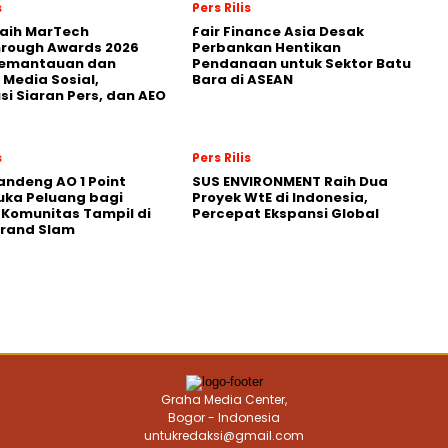
s
Pers Rilis
Raih MarTech
Fair Finance Asia Desak
hrough Awards 2026
Perbankan Hentikan
Pemantauan dan
Pendanaan untuk Sektor Batu
 Media Sosial,
Bara di ASEAN
usi Siaran Pers, dan AEO
s
Pers Rilis
andeng AO 1 Point
SUS ENVIRONMENT Raih Dua
uka Peluang bagi
Proyek WtE di Indonesia,
 Komunitas Tampil di
Percepat Ekspansi Global
Grand Slam
Graha Media Center,
Bogor - Indonesia
untukredaksi@gmail.com