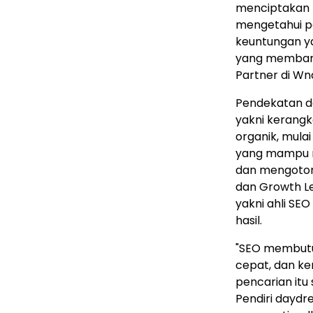
menciptakan 
mengetahui p
keuntungan y
yang membant
Partner di Wn
Pendekatan d
yakni kerangk
organik, mulai 
yang mampu m
dan mengotom
dan Growth Le
yakni ahli SEO
hasil.
"SEO membutu
cepat, dan k
pencarian itu 
Pendiri daydr