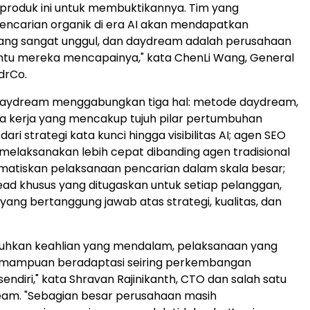
produk ini untuk membuktikannya. Tim yang
encarian organik di era AI akan mendapatkan
ang sangat unggul, dan daydream adalah perusahaan
u mereka mencapainya," kata ChenLi Wang, General
drCo.
aydream menggabungkan tiga hal: metode daydream,
a kerja yang mencakup tujuh pilar pertumbuhan
dari strategi kata kunci hingga visibilitas AI; agen SEO
elaksanakan lebih cepat dibanding agen tradisional
atiskan pelaksanaan pencarian dalam skala besar;
ad khusus yang ditugaskan untuk setiap pelanggan,
 yang bertanggung jawab atas strategi, kualitas, dan
hkan keahlian yang mendalam, pelaksanaan yang
emampuan beradaptasi seiring perkembangan
sendiri," kata Shravan Rajinikanth, CTO dan salah satu
eam. "Sebagian besar perusahaan masih