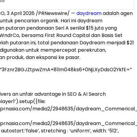
CO
,
3 April 2026
/PRNewswire/ —
daydream
adalah agen
untuk pencarian organik. Hari ini daydream
utaran pendanaan Seri A senilai $15 juta yang
 WndrCo, bersama First Round Capital dan Basis Set
elah putaran ini, total pendanaan Daydream menjadi $21
n digunakan untuk mempercepat perekrutan,
 produk, dan ekspansi ke pasar.
=”3Fznr2BGJZtpwZmA+81lm048ks6+0NjLXyDdsO2YkfE=”
vers an unfair advantage in SEO & AI Search
ayer1’).setup({file:
a.prnasia.com/media2/2948635/daydream_Commerical_
a.prnasia.com/media2/2948635/daydream_Commerical
utostart:’false’, stretching : ‘uniform’, width: ‘512’,