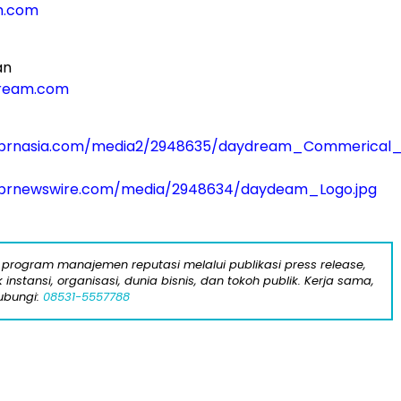
m.com
an
ream.com
.prnasia.com/media2/2948635/daydream_Commerical
.prnewswire.com/media/2948634/daydeam_Logo.jpg
program manajemen reputasi melalui publikasi press release,
instansi, organisasi, dunia bisnis, dan tokoh publik. Kerja sama,
ubungi:
08531-5557788