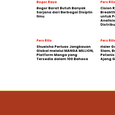
Bogor Raya
Pers Rili
Bogor Barat Butuh Banyak
Cision 
Sarjana dari Berbagai Disiplin
Breakt
Ilmu
untuk 
Analisis
Distrib
Pers Rilis
Pers Rili
Shueisha Perluas Jangkauan
Haier G
Global melalui MANGA MILLION,
Slam, B
Platform Manga yang
Petenis
Tersedia dalam 100 Bahasa
Ajang 