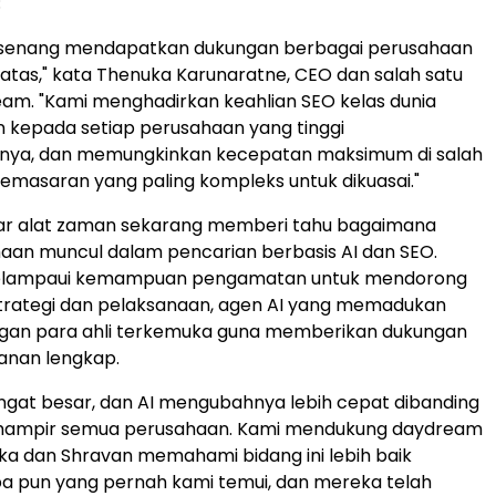
;
 senang mendapatkan dukungan berbagai perusahaan
 atas," kata Thenuka Karunaratne, CEO dan salah satu
eam. "Kami menghadirkan keahlian SEO kelas dunia
 kepada setiap perusahaan yang tinggi
ya, dan memungkinkan kecepatan maksimum di salah
pemasaran yang paling kompleks untuk dikuasai."
ar alat zaman sekarang memberi tahu bagaimana
aan muncul dalam pencarian berbasis AI dan SEO.
lampaui kemampuan pengamatan untuk mendorong
 strategi dan pelaksanaan, agen AI yang memadukan
gan para ahli terkemuka guna memberikan dukungan
anan lengkap.
ngat besar, dan AI mengubahnya lebih cepat dibanding
ampir semua perusahaan. Kami mendukung daydream
a dan Shravan memahami bidang ini lebih baik
pa pun yang pernah kami temui, dan mereka telah