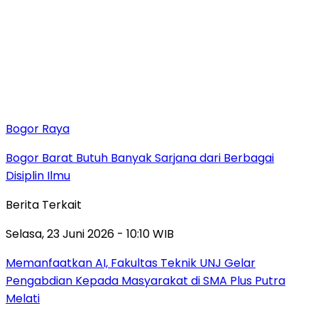
Bogor Raya
Bogor Barat Butuh Banyak Sarjana dari Berbagai
Disiplin Ilmu
Berita Terkait
Selasa, 23 Juni 2026 - 10:10 WIB
Memanfaatkan AI, Fakultas Teknik UNJ Gelar
Pengabdian Kepada Masyarakat di SMA Plus Putra
Melati