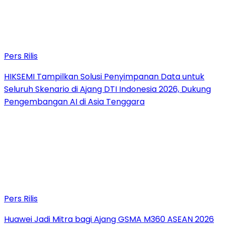
Pers Rilis
HIKSEMI Tampilkan Solusi Penyimpanan Data untuk
Seluruh Skenario di Ajang DTI Indonesia 2026, Dukung
Pengembangan AI di Asia Tenggara
Pers Rilis
Huawei Jadi Mitra bagi Ajang GSMA M360 ASEAN 2026