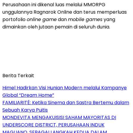
Perusahaan ini dikenal luas melalui MMORPG
unggulannya Ragnarok Online dan terus memperluas
portofolio
online game
dan
mobile games
yang
dimainkan oleh jutaan pemain di seluruh dunia.
Berita Terkait
Himel Hadirkan Visi Hunian Modern melalui Kampanye
Global “Dream Home”
FAMILIARITÉ: Ketika Sinema dan Sastra Bertemu dalam
Sebuah Karya Puitis
MONDEVITA MENGAKUISISI SAHAM MAYORITAS DI
UNDERSCORE DISTRICT, PERUSAHAAN INDUK
MAGLIANO, SEBAGAI LANGKAH KEDUA DALAM