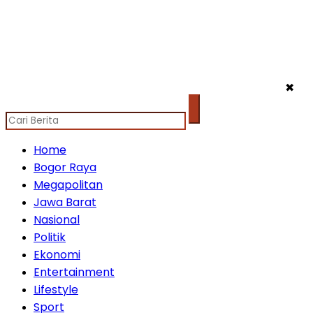
✖
Home
Bogor Raya
Megapolitan
Jawa Barat
Nasional
Politik
Ekonomi
Entertainment
Lifestyle
Sport