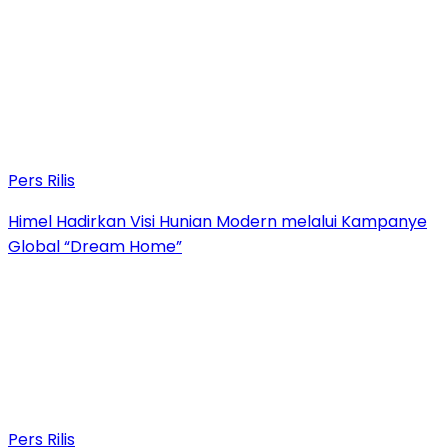
Pers Rilis
Himel Hadirkan Visi Hunian Modern melalui Kampanye
Global “Dream Home”
Pers Rilis