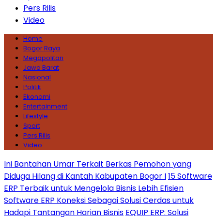
Pers Rilis
Video
Home
Bogor Raya
Megapolitan
Jawa Barat
Nasional
Politik
Ekonomi
Entertainment
Lifestyle
Sport
Pers Rilis
Video
Ini Bantahan Umar Terkait Berkas Pemohon yang
Diduga Hilang di Kantah Kabupaten Bogor I
15 Software
ERP Terbaik untuk Mengelola Bisnis Lebih Efisien
Software ERP Koneksi Sebagai Solusi Cerdas untuk
Hadapi Tantangan Harian Bisnis
EQUIP ERP: Solusi