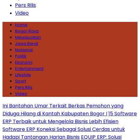
Pers Rilis
Video
Home
Bogor Raya
Megapolitan
Jawa Barat
Nasional
Politik
Ekonomi
Entertainment
Lifestyle
Sport
Pers Rilis
Video
Ini Bantahan Umar Terkait Berkas Pemohon yang
Diduga Hilang di Kantah Kabupaten Bogor I
15 Software
ERP Terbaik untuk Mengelola Bisnis Lebih Efisien
Software ERP Koneksi Sebagai Solusi Cerdas untuk
Hadapi Tantangan Harian Bisnis
EQUIP ERP: Solusi