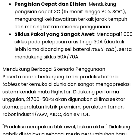
Pengisian Cepat dan Efisien
: Mendukung
pengisian cepat 3C (15 menit hingga 80% SOC),
mengurangi kekhawatiran terkait jarak tempuh
dan meningkatkan efisiensi penggunaan.
Siklus Pakai yang Sangat Awet
: Mencapai 1.000
siklus pada pelepasan arus tinggi 30A (dua kali
lebih lama dibanding sel baterai
multi-tab
), serta
mendukung siklus 50A/70A.
Mendukung Berbagai Skenario Penggunaan
Peserta acara berkunjung ke lini produksi baterai
tabless
terkemuka di dunia dan sangat mengapresiasi
sistem kendali mutu Highstar. Didukung performa
unggulan, 21700-50PS akan digunakan di lima sektor
utama: peralatan listrik premium, peralatan taman,
robot industri/AGV, AIDC, dan eVTOL.
"Produksi merupakan titik awal, bukan akhir." Didukung
pabrik di Malaysia sebagai mesin pertumbuhan baru,