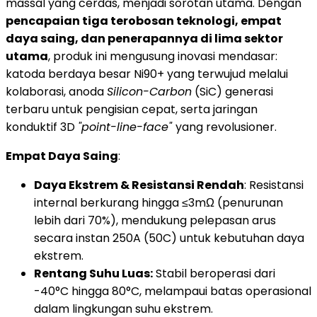
massal yang cerdas, menjadi sorotan utama. Dengan
pencapaian tiga terobosan teknologi, empat
daya saing, dan penerapannya di lima sektor
utama
, produk ini mengusung inovasi mendasar:
katoda berdaya besar Ni90+ yang terwujud melalui
kolaborasi, anoda
Silicon-Carbon
(SiC) generasi
terbaru untuk pengisian cepat, serta jaringan
konduktif 3D
"point-line-face"
yang revolusioner.
Empat Daya Saing
:
Daya Ekstrem & Resistansi Rendah
: Resistansi
internal berkurang hingga ≤3mΩ (penurunan
lebih dari 70%), mendukung pelepasan arus
secara instan 250A (50C) untuk kebutuhan daya
ekstrem.
Rentang Suhu Luas:
Stabil beroperasi dari
-40°C hingga 80°C, melampaui batas operasional
dalam lingkungan suhu ekstrem.