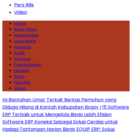
Pers Rilis
Video
Home
Bogor Raya
Megapolitan
Jawa Barat
Nasional
Politik
Ekonomi
Entertainment
Lifestyle
Sport
Pers Rilis
Video
Ini Bantahan Umar Terkait Berkas Pemohon yang
Diduga Hilang di Kantah Kabupaten Bogor I
15 Software
ERP Terbaik untuk Mengelola Bisnis Lebih Efisien
Software ERP Koneksi Sebagai Solusi Cerdas untuk
Hadapi Tantangan Harian Bisnis
EQUIP ERP: Solusi