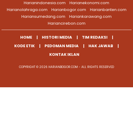
Harianindonesia.com
Harianekonomi.com
Harianolahraga.com
Harianbogor.com
Harianbanten.com
Hariansumedang.com
Hariankarawang.com
Hariancirebon.com
HOME
HISTORI MEDIA
TIM REDAKSI
KODE ETIK
PEDOMAN MEDIA
HAK JAWAB
KONTAK IKLAN
COPYRIGHT © 2026 HARIANBOGOR.COM - ALL RIGHTS RESERVED