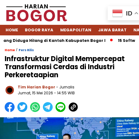
ID
HOME
BOGOR RAYA
MEGAPOLITAN
JAWA BARAT
NA
Diduga Hilang di Kantah Kabupaten Bogor I
15 Software ERP 
/
Home
Pers Rilis
Infrastruktur Digital Mempercepat
Transformasi Cerdas di Industri
Perkeretaapian
Tim Harian Bogor
- Jurnalis
Jumat, 15 Mei 2026 - 14:55 WIB