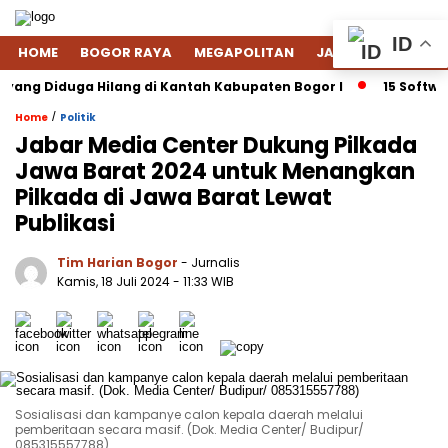
ID
HOME
BOGOR RAYA
MEGAPOLITAN
JAWA BARAT
NA
ng Diduga Hilang di Kantah Kabupaten Bogor I
15 Software 
/
Home
Politik
Jabar Media Center Dukung Pilkada
Jawa Barat 2024 untuk Menangkan
Pilkada di Jawa Barat Lewat
Publikasi
Tim Harian Bogor
- Jurnalis
Kamis, 18 Juli 2024 - 11:33 WIB
Sosialisasi dan kampanye calon kepala daerah melalui
pemberitaan secara masif. (Dok. Media Center/ Budipur/
085315557788)