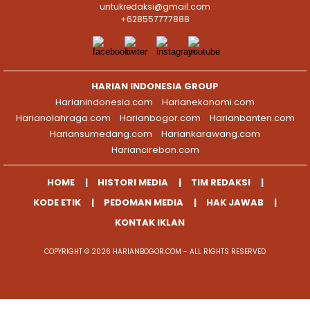
untukredaksi@gmail.com
+628557777888
HARIAN INDONESIA GROUP
Harianindonesia.com
Harianekonomi.com
Harianolahraga.com
Harianbogor.com
Harianbanten.com
Hariansumedang.com
Hariankarawang.com
Hariancirebon.com
HOME
HISTORI MEDIA
TIM REDAKSI
KODE ETIK
PEDOMAN MEDIA
HAK JAWAB
KONTAK IKLAN
COPYRIGHT © 2026 HARIANBOGOR.COM - ALL RIGHTS RESERVED