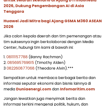
untuk Seluruh Skenario di Ajang DTI Indonesia
2026, Dukung Pengembangan AI di Asia
Tenggara
Huawei Jadi Mitra bagi Ajang GSMA M360 ASEAN
2026
Jika calon kepala daerah dan tim pemenangan atau
tim suksesnya ingin berkolaborasi dengan Media
Center, hubungi tim kami di bawah ini:
1.
08111157788
(Banny Rachman)
2.
085695769615
(Timothy Alden)
3
082260877068
(Theodore Alvin).***
Sempatkan untuk membaca berbagai berita dan
informasi seputar ekonomi dan bisnis lainnya di
media
Duniaenergi.com
dan
Infomaritim.com
Jangan lewatkan juga menyimak berita dan
informasi terkini mengenai politik, hukum, dan