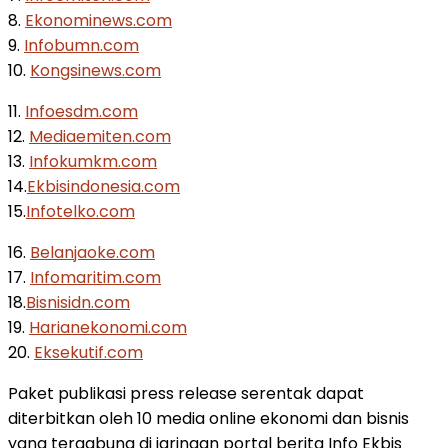
8.
Ekonominews.com
9.
Infobumn.com
10.
Kongsinews.com
11.
Infoesdm.com
12.
Mediaemiten.com
13.
Infokumkm.com
14.
Ekbisindonesia.com
15.
Infotelko.com
16.
Belanjaoke.com
17.
Infomaritim.com
18.
Bisnisidn.com
19.
Harianekonomi.com
20.
Eksekutif.com
Paket publikasi press release serentak dapat
diterbitkan oleh 10 media online ekonomi dan bisnis
yang tergabung di jaringan portal berita Info Ekbis