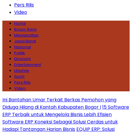
Pers Rilis
Video
Home
Bogor Raya
Megapolitan
Jawa Barat
Nasional
Politik
Ekonomi
Entertainment
Lifestyle
Sport
Pers Rilis
Video
Ini Bantahan Umar Terkait Berkas Pemohon yang
Diduga Hilang di Kantah Kabupaten Bogor I
15 Software
ERP Terbaik untuk Mengelola Bisnis Lebih Efisien
Software ERP Koneksi Sebagai Solusi Cerdas untuk
Hadapi Tantangan Harian Bisnis
EQUIP ERP: Solusi