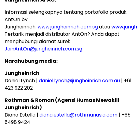
Informasi selengkapnya tentang portofolio produk
AntOn by
Jungheinrich:
www.jungheinrich.com.sg
atau
www.jungh
Tertarik menjadi distributor AntOn? Anda dapat
menghubungi alamat surel:
JoinAntOn@jungheinrich.com.sg
Narahubung media:
Jungheinrich
Daniel Lynch |
daniel.lynch@jungheinrich.com.au
| +61
423 922 202
Rothman & Roman (Agensi Humas Mewakili
Jungheinrich)
Diana Estella |
diana.estella@rothmanasia.com
| +65
8498 9424