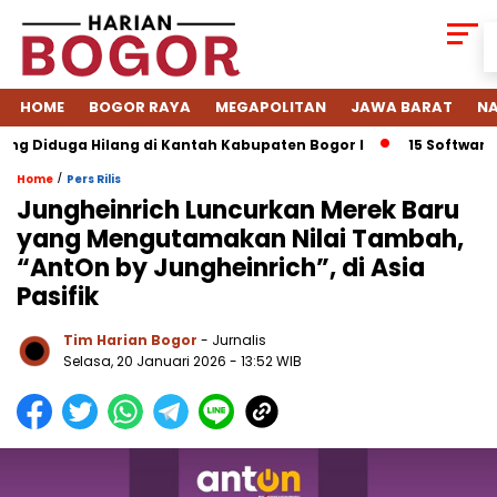
HOME
BOGOR RAYA
MEGAPOLITAN
JAWA BARAT
NA
Diduga Hilang di Kantah Kabupaten Bogor I
15 Software ERP 
/
Home
Pers Rilis
Jungheinrich Luncurkan Merek Baru
yang Mengutamakan Nilai Tambah,
“AntOn by Jungheinrich”, di Asia
Pasifik
Tim Harian Bogor
- Jurnalis
Selasa, 20 Januari 2026 - 13:52 WIB