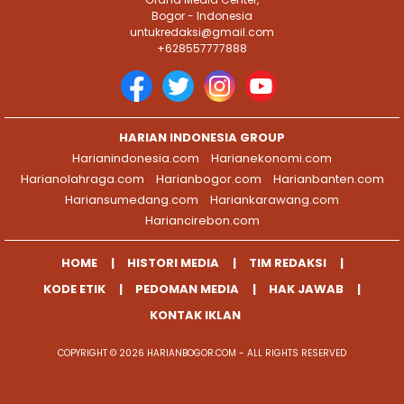
Bogor - Indonesia
untukredaksi@gmail.com
+628557777888
HARIAN INDONESIA GROUP
Harianindonesia.com
Harianekonomi.com
Harianolahraga.com
Harianbogor.com
Harianbanten.com
Hariansumedang.com
Hariankarawang.com
Hariancirebon.com
HOME
HISTORI MEDIA
TIM REDAKSI
KODE ETIK
PEDOMAN MEDIA
HAK JAWAB
KONTAK IKLAN
COPYRIGHT © 2026 HARIANBOGOR.COM - ALL RIGHTS RESERVED