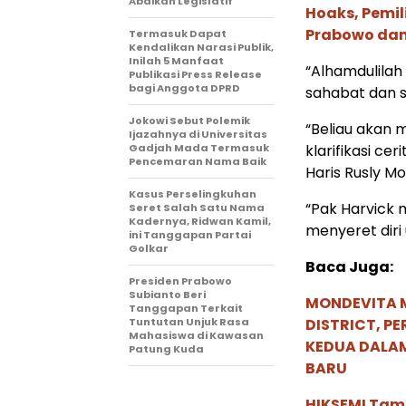
Abaikan Legislatif
Hoaks, Pemi
Prabowo dan
Termasuk Dapat
Kendalikan Narasi Publik,
Inilah 5 Manfaat
“Alhamdulilah
Publikasi Press Release
bagi Anggota DPRD
sahabat dan s
Jokowi Sebut Polemik
“Beliau akan 
Ijazahnya di Universitas
Gadjah Mada Termasuk
klarifikasi ce
Pencemaran Nama Baik
Haris Rusly Mot
Kasus Perselingkuhan
“Pak Harvick 
Seret Salah Satu Nama
Kadernya, Ridwan Kamil,
menyeret diri
ini Tanggapan Partai
Golkar
Baca Juga:
Presiden Prabowo
Subianto Beri
MONDEVITA 
Tanggapan Terkait
Tuntutan Unjuk Rasa
DISTRICT, P
Mahasiswa di Kawasan
KEDUA DALA
Patung Kuda
BARU
HIKSEMI Tam