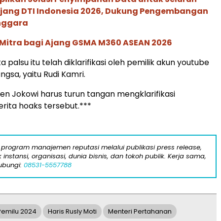
 Ajang DTI Indonesia 2026, Dukung Pengembangan
enggara
 Mitra bagi Ajang GSMA M360 ASEAN 2026
ta palsu itu telah diklarifikasi oleh pemilik akun youtube
gsa, yaitu Rudi Kamri.
en Jokowi harus turun tangan mengklarifikasi
rita hoaks tersebut.***
program manajemen reputasi melalui publikasi press release,
instansi, organisasi, dunia bisnis, dan tokoh publik. Kerja sama,
ubungi:
08531-5557788
Pemilu 2024
Haris Rusly Moti
Menteri Pertahanan