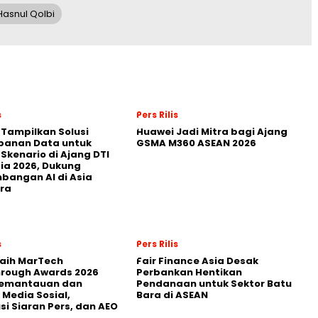
asnul Qolbi
s
Pers Rilis
 Tampilkan Solusi
Huawei Jadi Mitra bagi Ajang
panan Data untuk
GSMA M360 ASEAN 2026
 Skenario di Ajang DTI
ia 2026, Dukung
angan AI di Asia
ra
s
Pers Rilis
Raih MarTech
Fair Finance Asia Desak
hrough Awards 2026
Perbankan Hentikan
Pemantauan dan
Pendanaan untuk Sektor Batu
 Media Sosial,
Bara di ASEAN
usi Siaran Pers, dan AEO