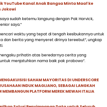
lik YouTube Kanal Anak Bangsa Minta Maaf ke
 Jokowi
 saya sudah ketemu langsung dengan Pak Harvick,
enior saya.”
mencari waktu yang tepat di tengah kesibukannya untuk
rita dan berita yang menyeret dirinya tereebut”, ungkap
i.
mengaku prihatin atas beredarnya cerita yang
 untuk menjatuhkan nama baik pak prabowo”.
MENGAKUISISI SAHAM MAYORITAS DI UNDERSCORE
ERUSAHAAN INDUK MAGLIANO, SEBAGAI LANGKAH
M MEMBANGUN PLATFORM MEREK MEWAH ITALIA
pilkan Solusi Penyimpanan Data untuk Seluruh