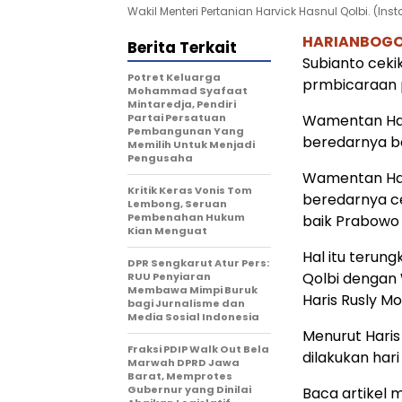
Wakil Menteri Pertanian Harvick Hasnul Qolbi. (I
HARIANBOG
Berita Terkait
Subianto ceki
Potret Keluarga
prmbicaraan p
Mohammad Syafaat
Mintaredja, Pendiri
Partai Persatuan
Wamentan Harv
Pembangunan Yang
beredarnya be
Memilih Untuk Menjadi
Pengusaha
Wamentan Harv
Kritik Keras Vonis Tom
beredarnya c
Lembong, Seruan
Pembenahan Hukum
baik Prabowo 
Kian Menguat
Hal itu terun
DPR Sengkarut Atur Pers:
Qolbi dengan
RUU Penyiaran
Membawa Mimpi Buruk
Haris Rusly Mot
bagi Jurnalisme dan
Media Sosial Indonesia
Menurut Hari
Fraksi PDIP Walk Out Bela
dilakukan har
Marwah DPRD Jawa
Barat, Memprotes
Gubernur yang Dinilai
Baca artikel me