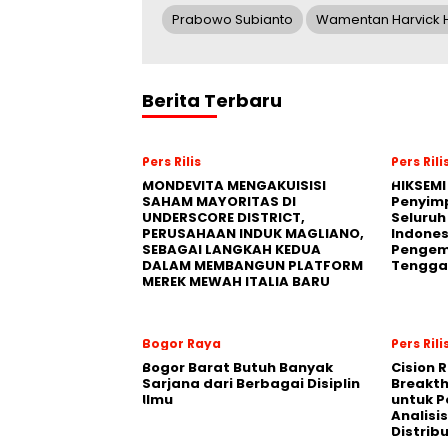
Prabowo Subianto
Wamentan Harvick H
Berita Terbaru
Pers Rilis
Pers Rili
MONDEVITA MENGAKUISISI
HIKSEMI
SAHAM MAYORITAS DI
Penyim
UNDERSCORE DISTRICT,
Seluruh
PERUSAHAAN INDUK MAGLIANO,
Indones
SEBAGAI LANGKAH KEDUA
Pengemb
DALAM MEMBANGUN PLATFORM
Tengga
MEREK MEWAH ITALIA BARU
Bogor Raya
Pers Rili
Bogor Barat Butuh Banyak
Cision 
Sarjana dari Berbagai Disiplin
Breakt
Ilmu
untuk 
Analisis
Distrib