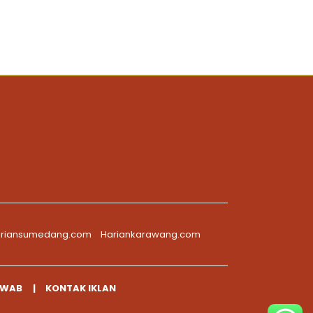
riansumedang.com
Hariankarawang.com
AWAB
KONTAK IKLAN