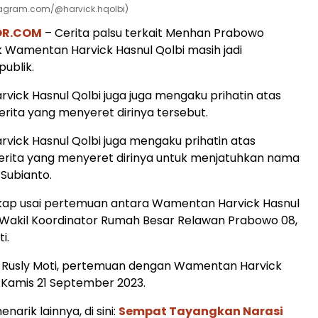
nstagram.com/@harvick.hqolbi)
OR.COM
– Cerita palsu terkait Menhan Prabowo
k Wamentan Harvick Hasnul Qolbi masih jadi
ublik.
ick Hasnul Qolbi juga juga mengaku prihatin atas
rita yang menyeret dirinya tersebut.
ick Hasnul Qolbi juga mengaku prihatin atas
erita yang menyeret dirinya untuk menjatuhkan nama
Subianto.
gkap usai pertemuan antara Wamentan Harvick Hasnul
 Wakil Koordinator Rumah Besar Relawan Prabowo 08,
i.
s Rusly Moti, pertemuan dengan Wamentan Harvick
i Kamis 21 September 2023.
narik lainnya, di sini:
Sempat Tayangkan Narasi