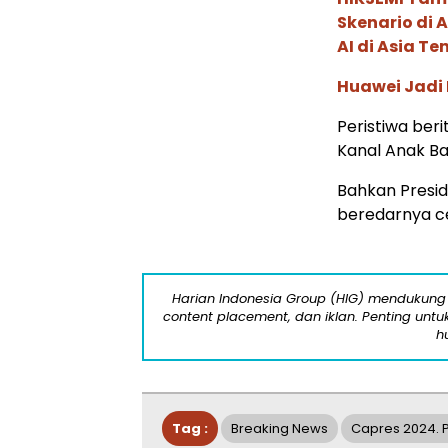
Skenario di
AI di Asia T
Huawei Jadi
Peristiwa beri
Kanal Anak Ban
Bahkan Presid
beredarnya ce
Harian Indonesia Group (HIG) mendukung 
content placement, dan iklan. Penting untuk 
h
Tag :
Breaking News
Capres 2024. 