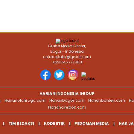
Graha Media Center,
Bogor - Indonesia
untukredaksi@gmail.com
+628557777888
HARIAN INDONESIA GROUP
m
Harianolahraga.com
Harianbogor.com
Harianbanten.com
Ha
Hariancirebon.com
TIM REDAKSI
KODE ETIK
PEDOMAN MEDIA
HAK J