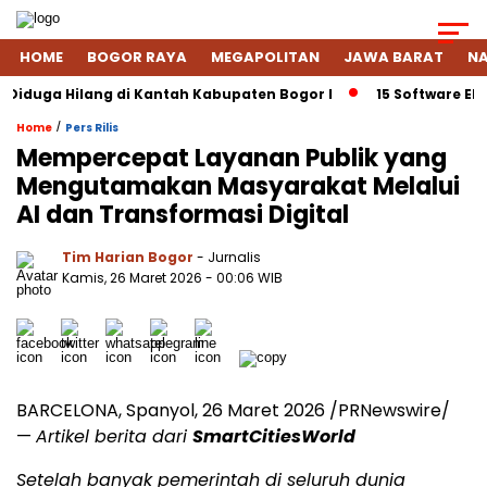
HOME
BOGOR RAYA
MEGAPOLITAN
JAWA BARAT
NA
a Hilang di Kantah Kabupaten Bogor I
15 Software ERP Terba
/
Home
Pers Rilis
Mempercepat Layanan Publik yang
Mengutamakan Masyarakat Melalui
AI dan Transformasi Digital
Tim Harian Bogor
- Jurnalis
Kamis, 26 Maret 2026 - 00:06 WIB
BARCELONA, Spanyol, 26 Maret 2026 /PRNewswire/
—
Artikel berita dari
SmartCitiesWorld
Setelah banyak pemerintah di seluruh dunia