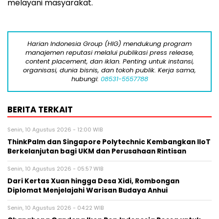
melayani masyarakat.
Harian Indonesia Group (HIG) mendukung program
manajemen reputasi melalui publikasi press release,
content placement, dan iklan. Penting untuk instansi,
organisasi, dunia bisnis, dan tokoh publik. Kerja sama,
hubungi:
08531-5557788
BERITA TERKAIT
Senin, 10 Agustus 2026 - 12:00 WIB
ThinkPalm dan Singapore Polytechnic Kembangkan IIoT
Berkelanjutan bagi UKM dan Perusahaan Rintisan
Senin, 10 Agustus 2026 - 05:57 WIB
Dari Kertas Xuan hingga Desa Xidi, Rombongan
Diplomat Menjelajahi Warisan Budaya Anhui
Senin, 10 Agustus 2026 - 04:22 WIB