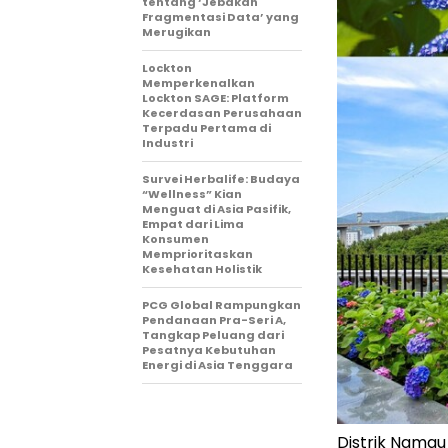
tentang ‘Jebakan
Fragmentasi Data’ yang
Merugikan
Lockton
Memperkenalkan
Lockton SAGE: Platform
Kecerdasan Perusahaan
Terpadu Pertama di
Industri
Survei Herbalife: Budaya
“Wellness” Kian
Menguat di Asia Pasifik,
Empat dari Lima
Konsumen
Memprioritaskan
Kesehatan Holistik
PCG Global Rampungkan
Pendanaan Pra-Seri A,
Tangkap Peluang dari
Pesatnya Kebutuhan
Energi di Asia Tenggara
Distrik Namgu