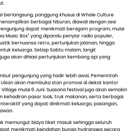
ut.
al berlangsung, panggung khusus di Whale Culture
enampilkan berbagai hiburan, diawali dengan sesi
engunjung dapat menikmati beragam program, mulai
ea Music Box" yang dipandu penyiar radio populer,
ustik bernuansa retro, pertunjukan jalanan, hingga
untuk keluarga. Setiap Sabtu malam, langit
uga akan dihiasi pertunjukan kembang api yang
but pengunjung yang hadir lebih awal, Pemerintah
 Ulsan akan membuka stan promosi di dekat kantor
Village mulai 6 Juni. Suasana festival juga akan semakin
 kehadiran pasar loak, truk makanan, serta berbagai
 interaktif yang dapat dinikmati keluarga, pasangan,
awan.
tidak memungut biaya tiket masuk sehingga seluruh
apat menikmati keindahan bunga hydrangea secara