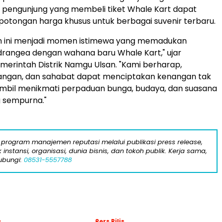
, pengunjung yang membeli tiket Whale Kart dapat
tongan harga khusus untuk berbagai suvenir terbaru.
hun ini menjadi momen istimewa yang memadukan
rangea dengan wahana baru Whale Kart," ujar
merintah Distrik Namgu Ulsan. "Kami berharap,
sangan, dan sahabat dapat menciptakan kenangan tak
ambil menikmati perpaduan bunga, budaya, dan suasana
g sempurna."
program manajemen reputasi melalui publikasi press release,
instansi, organisasi, dunia bisnis, dan tokoh publik. Kerja sama,
ubungi:
08531-5557788
s
Pers Rilis