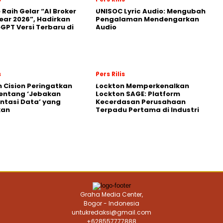
 Raih Gelar “AI Broker
UNISOC Lyric Audio: Mengubah
Year 2026”, Hadirkan
Pengalaman Mendengarkan
GPT Versi Terbaru di
Audio
s
Pers Rilis
 Cision Peringatkan
Lockton Memperkenalkan
entang ‘Jebakan
Lockton SAGE: Platform
tasi Data’ yang
Kecerdasan Perusahaan
kan
Terpadu Pertama di Industri
Graha Media Center,
Bogor - Indonesia
untukredaksi@gmail.com
+628557777888