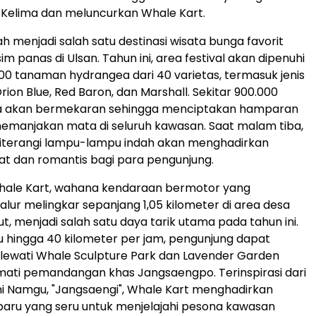
Kelima dan meluncurkan Whale Kart.
elah menjadi salah satu destinasi wisata bunga favorit
m panas di Ulsan. Tahun ini, area festival akan dipenuhi
.000 tanaman hydrangea dari 40 varietas, termasuk jenis
rion Blue, Red Baron, dan Marshall. Sekitar 900.000
 akan bermekaran sehingga menciptakan hamparan
emanjakan mata di seluruh kawasan. Saat malam tiba,
iterangi lampu-lampu indah akan menghadirkan
t dan romantis bagi para pengunjung.
hale Kart, wahana kendaraan bermotor yang
jalur melingkar sepanjang 1,05 kilometer di area desa
t, menjadi salah satu daya tarik utama pada tahun ini.
hingga 40 kilometer per jam, pengunjung dapat
elewati Whale Sculpture Park dan Lavender Garden
ati pemandangan khas Jangsaengpo. Terinspirasi dari
i Namgu, "Jangsaengi", Whale Kart menghadirkan
aru yang seru untuk menjelajahi pesona kawasan