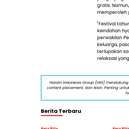
gratis. Namun
memperoleh po
"Festival ta
keindahan hyd
perwakilan Pe
keluarga, pa
terlupakan s
relaksasi yan
Harian Indonesia Group (HIG) mendukung 
content placement, dan iklan. Penting untuk 
h
Berita Terbaru
Pers Rilis
Pers Rili