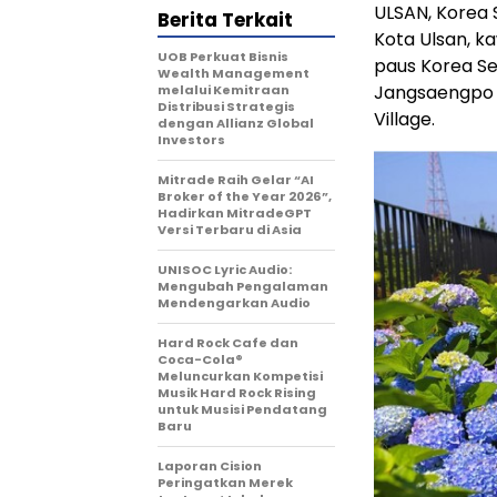
ULSAN, Korea 
Berita Terkait
Kota Ulsan, k
UOB Perkuat Bisnis
paus Korea Se
Wealth Management
Jangsaengpo K
melalui Kemitraan
Distribusi Strategis
Village.
dengan Allianz Global
Investors
Mitrade Raih Gelar “AI
Broker of the Year 2026”,
Hadirkan MitradeGPT
Versi Terbaru di Asia
UNISOC Lyric Audio:
Mengubah Pengalaman
Mendengarkan Audio
Hard Rock Cafe dan
Coca-Cola®
Meluncurkan Kompetisi
Musik Hard Rock Rising
untuk Musisi Pendatang
Baru
Laporan Cision
Peringatkan Merek