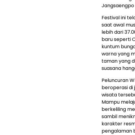
Jangsaengpo 
Festival ini t
saat awal musi
lebih dari 37
baru seperti O
kuntum bunga
warna yang m
taman yang d
suasana hanga
Peluncuran W
beroperasi di 
wisata tersebu
Mampu melaju 
berkeliling m
sambil menikm
karakter resm
pengalaman b