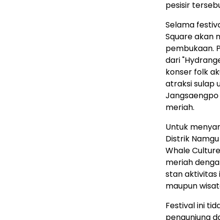
pesisir terseb
Selama festiv
Square akan m
pembukaan. P
dari "Hydrang
konser folk ak
atraksi sulap 
Jangsaengpo j
meriah.
Untuk menyam
Distrik Namgu
Whale Culture 
meriah dengan
stan aktivitas
maupun wisat
Festival ini 
pengunjung d