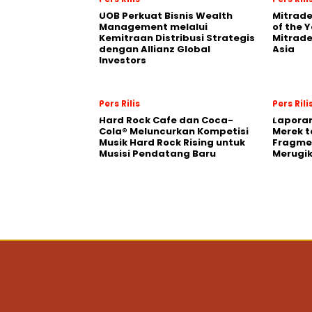
UOB Perkuat Bisnis Wealth
Mitrade
Management melalui
of the 
Kemitraan Distribusi Strategis
Mitrade
dengan Allianz Global
Asia
Investors
Pers Rilis
Pers Rili
Hard Rock Cafe dan Coca-
Laporan
Cola® Meluncurkan Kompetisi
Merek t
Musik Hard Rock Rising untuk
Fragmen
Musisi Pendatang Baru
Merugi