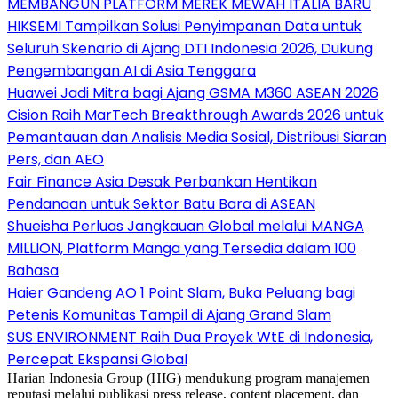
MEMBANGUN PLATFORM MEREK MEWAH ITALIA BARU
HIKSEMI Tampilkan Solusi Penyimpanan Data untuk
Seluruh Skenario di Ajang DTI Indonesia 2026, Dukung
Pengembangan AI di Asia Tenggara
Huawei Jadi Mitra bagi Ajang GSMA M360 ASEAN 2026
Cision Raih MarTech Breakthrough Awards 2026 untuk
Pemantauan dan Analisis Media Sosial, Distribusi Siaran
Pers, dan AEO
Fair Finance Asia Desak Perbankan Hentikan
Pendanaan untuk Sektor Batu Bara di ASEAN
Shueisha Perluas Jangkauan Global melalui MANGA
MILLION, Platform Manga yang Tersedia dalam 100
Bahasa
Haier Gandeng AO 1 Point Slam, Buka Peluang bagi
Petenis Komunitas Tampil di Ajang Grand Slam
SUS ENVIRONMENT Raih Dua Proyek WtE di Indonesia,
Percepat Ekspansi Global
Harian Indonesia Group (HIG) mendukung program manajemen
reputasi melalui publikasi press release, content placement, dan