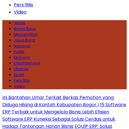
Pers Rilis
Video
Home
Bogor Raya
Megapolitan
Jawa Barat
Nasional
Politik
Ekonomi
Entertainment
Lifestyle
Sport
Pers Rilis
Video
Ini Bantahan Umar Terkait Berkas Pemohon yang
Diduga Hilang di Kantah Kabupaten Bogor I
15 Software
ERP Terbaik untuk Mengelola Bisnis Lebih Efisien
Software ERP Koneksi Sebagai Solusi Cerdas untuk
Hadapi Tantangan Harian Bisnis
EQUIP ERP: Solusi