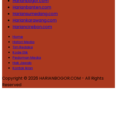
Harianbogor.com
Harianbanten.com
Hariansumedang.com
Hariankarawang.com
Hariancirebon.com
Home
Histori Media
Tim Redaksi
Kode Etik
Pedoman Media
Hak Jawab
Kontak Iklan
Copyright © 2026 HARIANBOGOR.COM - All Rights
Reserved