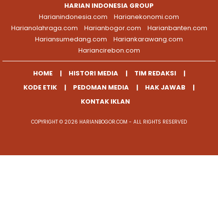
HARIAN INDONESIA GROUP
Harianindonesia.com
Harianekonomi.com
Harianolahraga.com
Harianbogor.com
Harianbanten.com
Hariansumedang.com
Hariankarawang.com
Hariancirebon.com
HOME
HISTORI MEDIA
TIM REDAKSI
KODE ETIK
PEDOMAN MEDIA
HAK JAWAB
KONTAK IKLAN
COPYRIGHT © 2026 HARIANBOGOR.COM - ALL RIGHTS RESERVED