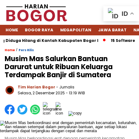
ID
HOME
BOGOR RAYA
MEGAPOLITAN
JAWA BARAT
NA
Diduga Hilang di Kantah Kabupaten Bogor I
15 Software ERP
/
Home
Pers Rilis
Musim Mas Salurkan Bantuan
Darurat untuk Ribuan Keluarga
Terdampak Banjir di Sumatera
Tim Harian Bogor
- Jurnalis
Selasa, 2 Desember 2025 - 13:19 WIB
Musim Mas berkoordinasi erat dengan pemerintah kecamatan,