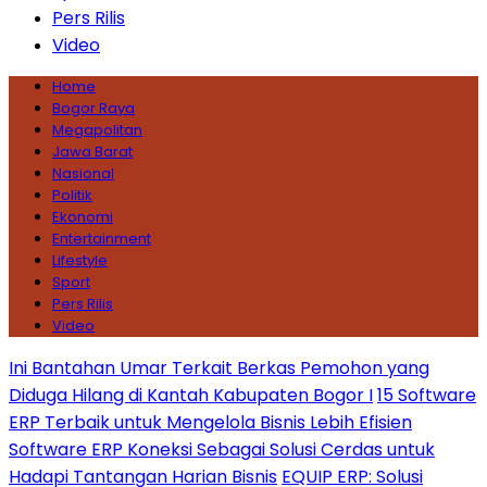
Pers Rilis
Video
Home
Bogor Raya
Megapolitan
Jawa Barat
Nasional
Politik
Ekonomi
Entertainment
Lifestyle
Sport
Pers Rilis
Video
Ini Bantahan Umar Terkait Berkas Pemohon yang
Diduga Hilang di Kantah Kabupaten Bogor I
15 Software
ERP Terbaik untuk Mengelola Bisnis Lebih Efisien
Software ERP Koneksi Sebagai Solusi Cerdas untuk
Hadapi Tantangan Harian Bisnis
EQUIP ERP: Solusi