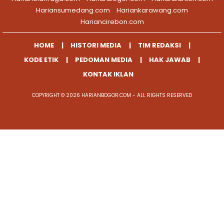
Hariansumedang.com
Hariankarawang.com
Hariancirebon.com
HOME
HISTORI MEDIA
TIM REDAKSI
KODE ETIK
PEDOMAN MEDIA
HAK JAWAB
KONTAK IKLAN
COPYRIGHT © 2026 HARIANBOGOR.COM - ALL RIGHTS RESERVED