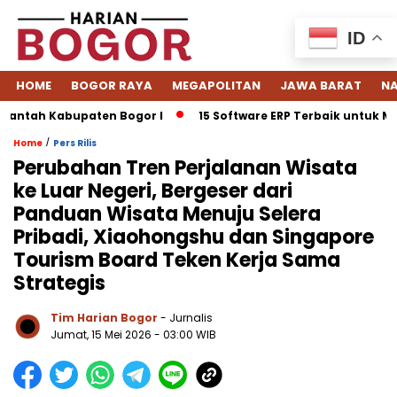
ID
HOME
BOGOR RAYA
MEGAPOLITAN
JAWA BARAT
NA
ah Kabupaten Bogor I
15 Software ERP Terbaik untuk Mengelol
/
Home
Pers Rilis
Perubahan Tren Perjalanan Wisata
ke Luar Negeri, Bergeser dari
Panduan Wisata Menuju Selera
Pribadi, Xiaohongshu dan Singapore
Tourism Board Teken Kerja Sama
Strategis
Tim Harian Bogor
- Jurnalis
Jumat, 15 Mei 2026 - 03:00 WIB