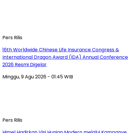
Pers Rilis
16th Worldwide Chinese Life Insurance Congress &
International Dragon Award (IDA) Annual Conference
2026 Resmi Digelar
Minggu, 9 Agu 2026 - 01:45 WIB
Pers Rilis
Himel Hadirkan Visi Hunian Modern melalui Kampanye