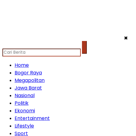
✖
Home
Bogor Raya
Megapolitan
Jawa Barat
Nasional
Politik
Ekonomi
Entertainment
Lifestyle
Sport