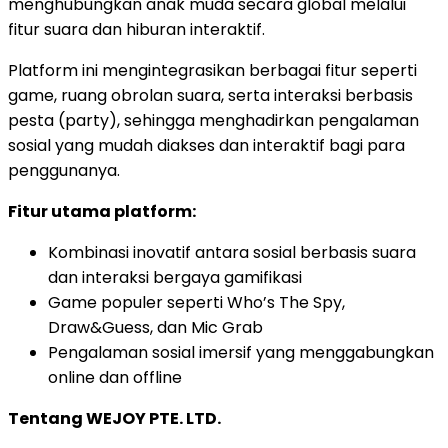
menghubungkan anak muda secara global melalui
fitur suara dan hiburan interaktif.
Platform ini mengintegrasikan berbagai fitur seperti
game, ruang obrolan suara, serta interaksi berbasis
pesta (party), sehingga menghadirkan pengalaman
sosial yang mudah diakses dan interaktif bagi para
penggunanya.
Fitur utama platform:
Kombinasi inovatif antara sosial berbasis suara
dan interaksi bergaya gamifikasi
Game populer seperti Who’s The Spy,
Draw&Guess, dan Mic Grab
Pengalaman sosial imersif yang menggabungkan
online dan offline
Tentang WEJOY PTE. LTD.