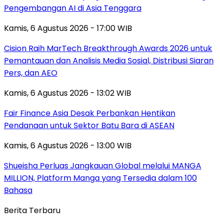
Pengembangan AI di Asia Tenggara
Kamis, 6 Agustus 2026 - 17:00 WIB
Cision Raih MarTech Breakthrough Awards 2026 untuk
Pemantauan dan Analisis Media Sosial, Distribusi Siaran
Pers, dan AEO
Kamis, 6 Agustus 2026 - 13:02 WIB
Fair Finance Asia Desak Perbankan Hentikan
Pendanaan untuk Sektor Batu Bara di ASEAN
Kamis, 6 Agustus 2026 - 13:00 WIB
Shueisha Perluas Jangkauan Global melalui MANGA
MILLION, Platform Manga yang Tersedia dalam 100
Bahasa
Berita Terbaru