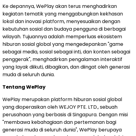
Ke depannya, WePlay akan terus menghadirkan
kegiatan tematik yang menggabungkan kekhasan
lokal dan inovasi platform, menyesuaikan dengan
kebutuhan sosial dan budaya pengguna di berbagai
wilayah. Tujuannya adalah memperluas ekosistem
hiburan sosial global yang mengedepankan "game
sebagai media, sosial sebagai inti, dan konten sebagai
penggerak", menghadirkan pengalaman interaktif
yang layak diikuti, dibagikan, dan diingat oleh generasi
muda di seluruh dunia.
Tentang WePlay
WePlay merupakan platform hiburan sosial global
yang dioperasikan oleh WEJOY PTE. LTD., sebuah
perusahaan yang berbasis di Singapura. Dengan misi
"membawa kebahagiaan dan pertemanan bagi
generasi muda di seluruh dunia", WePlay berupaya