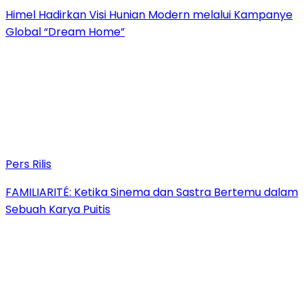
Himel Hadirkan Visi Hunian Modern melalui Kampanye
Global “Dream Home”
Pers Rilis
FAMILIARITÉ: Ketika Sinema dan Sastra Bertemu dalam
Sebuah Karya Puitis