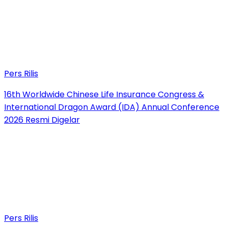
Pers Rilis
16th Worldwide Chinese Life Insurance Congress &
International Dragon Award (IDA) Annual Conference
2026 Resmi Digelar
Pers Rilis