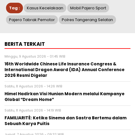
Tag :
Kasus Kecelakaan
Mobil Pajero Sport
Pajero Tabrak Pemotor
Polres Tangerang Selatan
BERITA TERKAIT
Minggu, 9 Agustus 2026 - 01:45 WIB
16th Worldwide Chinese Life Insurance Congress &
International Dragon Award (IDA) Annual Conference
2026 Resmi Digelar
Sabtu, 8 Agustus 2026 - 14:26 WIB
Himel Hadirkan Visi Hunian Modern melalui Kampanye
Global “Dream Home”
Sabtu, 8 Agustus 2026 - 14:19 WIB
FAMILIARITÉ: Ketika Sinema dan Sastra Bertemu dalam
Sebuah Karya Puitis
Jumat, 7 Agustus 2026 - 09:32 WIB