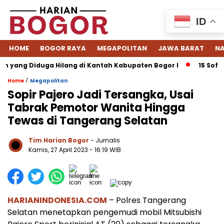
ID
HOME
BOGOR RAYA
MEGAPOLITAN
JAWA BARAT
NA
 yang Diduga Hilang di Kantah Kabupaten Bogor I
15 Softwa
/
Home
Megapolitan
Sopir Pajero Jadi Tersangka, Usai
Tabrak Pemotor Wanita Hingga
Tewas di Tangerang Selatan
Tim Harian Bogor
- Jurnalis
Kamis, 27 April 2023 - 16:19 WIB
HARIANINDONESIA.COM
– Polres Tangerang
Selatan menetapkan pengemudi mobil Mitsubishi