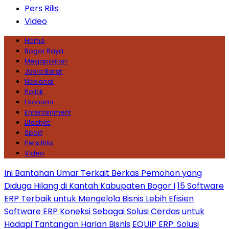
Pers Rilis
Video
Home
Bogor Raya
Megapolitan
Jawa Barat
Nasional
Politik
Ekonomi
Entertainment
Lifestyle
Sport
Pers Rilis
Video
Ini Bantahan Umar Terkait Berkas Pemohon yang
Diduga Hilang di Kantah Kabupaten Bogor I
15 Software
ERP Terbaik untuk Mengelola Bisnis Lebih Efisien
Software ERP Koneksi Sebagai Solusi Cerdas untuk
Hadapi Tantangan Harian Bisnis
EQUIP ERP: Solusi