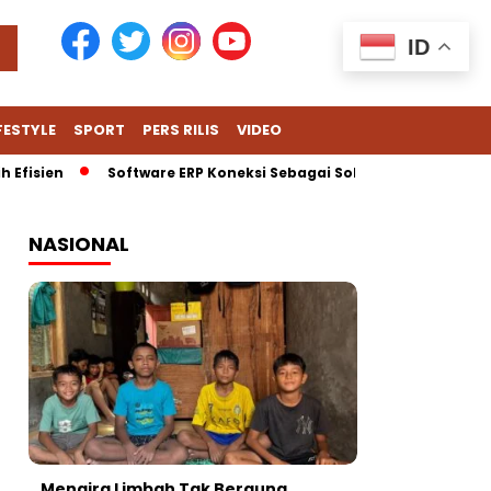
ID
FESTYLE
SPORT
PERS RILIS
VIDEO
Efisien
Software ERP Koneksi Sebagai Solusi Cerdas untuk H
NASIONAL
Mengira Limbah Tak Berguna,