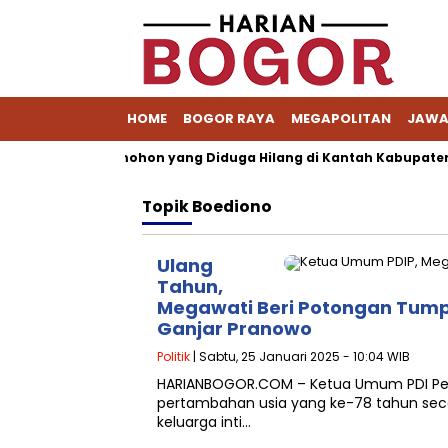
HOME
BOGOR RAYA
MEGAPOLITAN
JAWA
rkait Berkas Pemohon yang Diduga Hilang di Kantah Kabupaten 
Topik
Boediono
Ulang
Tahun,
Megawati Beri Potongan Tump
Ganjar Pranowo
Politik
| Sabtu, 25 Januari 2025 - 10:04 WIB
HARIANBOGOR.COM – Ketua Umum PDI Per
pertambahan usia yang ke-78 tahun sec
keluarga inti…