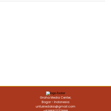
Graha Media Center,
Bogor - Indonesia
untukredaksi@gmail.com
+628557777888