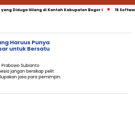
 yang Diduga Hilang di Kantah Kabupaten Bogor I
15 Softwa
ang Haruus Punya
sar untuk Bersatu
 Prabowo Subianto
sia jangan bersikap pelit
upakan jasa para pemimpin.