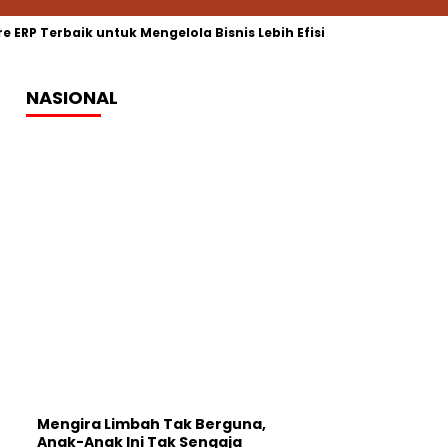
re ERP Terbaik untuk Mengelola Bisnis Lebih Efisien
Software 
NASIONAL
Mengira Limbah Tak Berguna,
Anak-Anak Ini Tak Sengaja