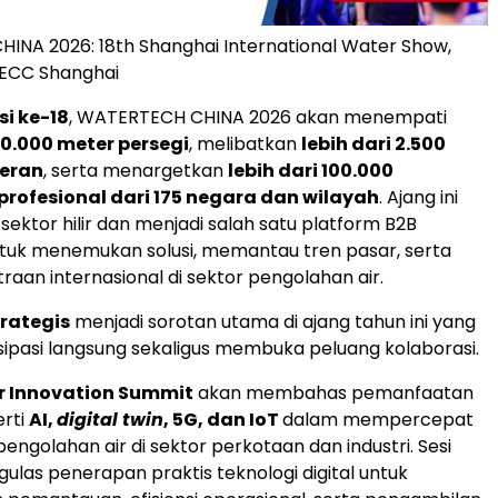
NA 2026: 18th Shanghai International Water Show,
 NECC Shanghai
si ke-18
, WATERTECH CHINA 2026 akan menempati
80.000 meter persegi
, melibatkan
lebih dari 2.500
eran
, serta menargetkan
lebih dari 100.000
rofesional dari 175 negara dan wilayah
. Ajang ini
ektor hilir dan menjadi salah satu platform B2B
tuk menemukan solusi, memantau tren pasar, serta
raan internasional di sektor pengolahan air.
rategis
menjadi sorotan utama di ajang tahun ini yang
sipasi langsung sekaligus membuka peluang kolaborasi.
r Innovation Summit
akan membahas pemanfaatan
erti
AI,
digital twin
, 5G, dan IoT
dalam mempercepat
engolahan air di sektor perkotaan dan industri. Sesi
ulas penerapan praktis teknologi digital untuk