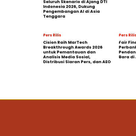
Seluruh Skenario di Ajang DTI
Indonesia 2026, Dukung
Pengembangan AI di Asia
Tenggara
Pers Rilis
Pers Rili
Cision Raih MarTech
Fair Fi
Breakthrough Awards 2026
Perban
untuk Pemantauan dan
Pendana
Analisis Media Sosial,
Bara di
Distribusi Siaran Pers, dan AEO