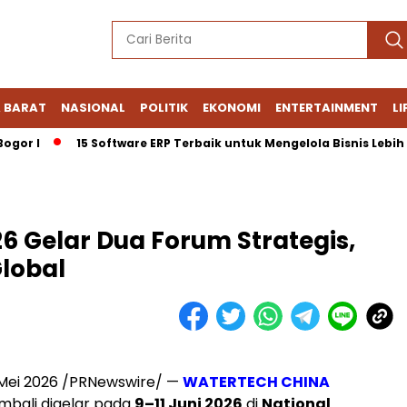
 BARAT
NASIONAL
POLITIK
EKONOMI
ENTERTAINMENT
LI
 I
15 Software ERP Terbaik untuk Mengelola Bisnis Lebih Efis
 Gelar Dua Forum Strategis,
Global
 Mei 2026 /PRNewswire/ —
WATERTECH CHINA
mbali digelar pada
9–11 Juni 2026
di
National