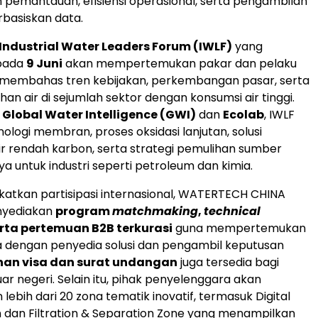
pemantauan, efisiensi operasional, serta pengambilan
basiskan data.
 Industrial Water Leaders Forum (IWLF)
yang
pada
9 Juni
akan mempertemukan pakar dan pelaku
k membahas tren kebijakan, perkembangan pasar, serta
han air di sejumlah sektor dengan konsumsi air tinggi.
h
Global Water Intelligence (GWI)
dan
Ecolab
, IWLF
ologi membran, proses oksidasi lanjutan, solusi
r rendah karbon, serta strategi pemulihan sumber
a untuk industri seperti petroleum dan kimia.
atkan partisipasi internasional, WATERTECH CHINA
nyediakan
program
matchmaking
,
technical
erta pertemuan B2B terkurasi
guna mempertemukan
 dengan penyedia solusi dan pengambil keputusan
nan visa dan surat undangan
juga tersedia bagi
uar negeri. Selain itu, pihak penyelenggara akan
ebih dari 20 zona tematik inovatif, termasuk Digital
n dan Filtration & Separation Zone yang menampilkan