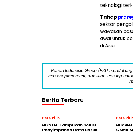
teknologi terk
Tahap
prare
sektor pengol
wawasan pasar
awal untuk be
di Asia.
Harian Indonesia Group (HIG) mendukung 
content placement, dan iklan. Penting untuk 
h
Berita Terbaru
Pers Rilis
Pers Rili
HIKSEMI Tampilkan Solusi
Huawei 
Penyimpanan Data untuk
GSMA M