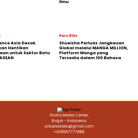
Ilmu
s
Pers Rilis
nance Asia Desak
Shueisha Perluas Jangkauan
kan Hentikan
Global melalui MANGA MILLION,
an untuk Sektor Batu
Platform Manga yang
 ASEAN
Tersedia dalam 100 Bahasa
Graha Media Center,
Bogor - Indonesia
untukredaksi@gmail.com
+628557777888