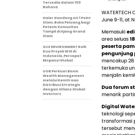
Tersedia dalam 100
Bahasa
WATERTECH CHI
Haier Gandeng AO 1 Point
June 9-11, at
Slam, Buka Peluang bagi
Petenis Komunitas
Memasuki
edi
Tampil di Ajang Grand
Slam
area seluas
1
peserta pam
SUS ENVIRONMENT Raih
Dua Proyek WtE di
pengunjung p
Indonesia, Percepat
mencakup 28 s
Ekspansi Global
terkemuka un
UOB Perkuat Bisnis
menjalin kemit
Wealth Management
melalui Kemitraan
Distribusi Strategis
Dua forum st
dengan Allianz Global
menarik parti
Investors
Digital Wate
teknologi sep
transformasi p
tersebut meng