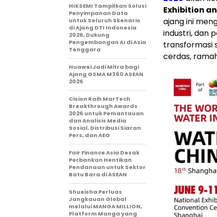
HIKSEMI Tampilkan Solusi
Exhibition a
Penyimpanan Data
ajang ini men
untuk Seluruh Skenario
di Ajang DTI Indonesia
industri, dan
2026, Dukung
Pengembangan AI di Asia
transformasi 
Tenggara
cerdas, ramah 
Huawei Jadi Mitra bagi
Ajang GSMA M360 ASEAN
2026
Cision Raih MarTech
Breakthrough Awards
2026 untuk Pemantauan
dan Analisis Media
Sosial, Distribusi Siaran
Pers, dan AEO
Fair Finance Asia Desak
Perbankan Hentikan
Pendanaan untuk Sektor
Batu Bara di ASEAN
Shueisha Perluas
Jangkauan Global
melalui MANGA MILLION,
Platform Manga yang