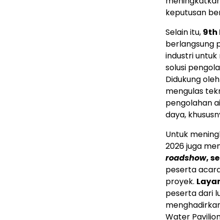
meningkatkan 
keputusan ber
Selain itu,
9th
berlangsung 
industri untu
solusi pengola
Didukung ole
mengulas tekn
pengolahan ai
daya, khususny
Untuk meningk
2026 juga me
roadshow
, s
peserta acara
proyek.
Laya
peserta dari l
menghadirkan l
Water Pavilio