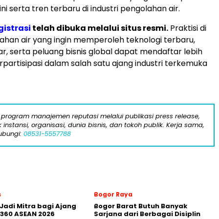
ini serta tren terbaru di industri pengolahan air.
gistrasi
telah dibuka melalui situs resmi.
Praktisi di
ahan air yang ingin memperoleh teknologi terbaru,
, serta peluang bisnis global dapat mendaftar lebih
rpartisipasi dalam salah satu ajang industri terkemuka
program manajemen reputasi melalui publikasi press release,
instansi, organisasi, dunia bisnis, dan tokoh publik. Kerja sama,
ubungi:
08531-5557788
s
Bogor Raya
Jadi Mitra bagi Ajang
Bogor Barat Butuh Banyak
360 ASEAN 2026
Sarjana dari Berbagai Disiplin