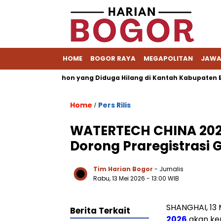
HOME
BOGOR RAYA
MEGAPOLITAN
JAWA
t Berkas Pemohon yang Diduga Hilang di Kantah Kabupaten Bogor
Home
Pers Rilis
/
WATERTECH CHINA 2026
Dorong Praregistrasi 
Tim Harian Bogor
- Jurnalis
Rabu, 13 Mei 2026 - 13:00 WIB
SHANGHAI, 13
Berita Terkait
2026
akan ke