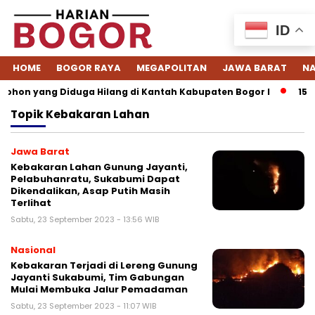
ID
HOME
BOGOR RAYA
MEGAPOLITAN
JAWA BARAT
NA
ohon yang Diduga Hilang di Kantah Kabupaten Bogor I
15 So
Topik
Kebakaran Lahan
Jawa Barat
Kebakaran Lahan Gunung Jayanti,
Pelabuhanratu, Sukabumi Dapat
Dikendalikan, Asap Putih Masih
Terlihat
Sabtu, 23 September 2023 - 13:56 WIB
Nasional
Kebakaran Terjadi di Lereng Gunung
Jayanti Sukabumi, Tim Gabungan
Mulai Membuka Jalur Pemadaman
Sabtu, 23 September 2023 - 11:07 WIB