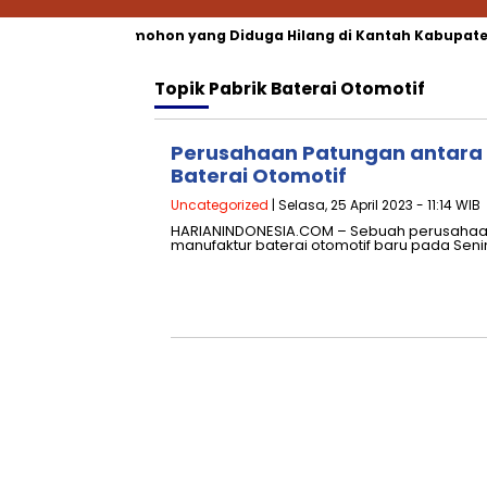
erkait Berkas Pemohon yang Diduga Hilang di Kantah Kabupaten 
Topik
Pabrik Baterai Otomotif
Perusahaan Patungan antara T
Baterai Otomotif
Uncategorized
| Selasa, 25 April 2023 - 11:14 WIB
HARIANINDONESIA.COM – Sebuah perusahaa
manufaktur baterai otomotif baru pada Senin 