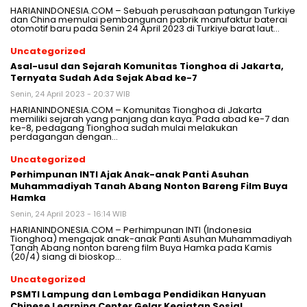
HARIANINDONESIA.COM – Sebuah perusahaan patungan Turkiye
dan China memulai pembangunan pabrik manufaktur baterai
otomotif baru pada Senin 24 April 2023 di Turkiye barat laut…
Uncategorized
Asal-usul dan Sejarah Komunitas Tionghoa di Jakarta,
Ternyata Sudah Ada Sejak Abad ke-7
Senin, 24 April 2023 - 20:37 WIB
HARIANINDONESIA.COM – Komunitas Tionghoa di Jakarta
memiliki sejarah yang panjang dan kaya. Pada abad ke-7 dan
ke-8, pedagang Tionghoa sudah mulai melakukan
perdagangan dengan…
Uncategorized
Perhimpunan INTI Ajak Anak-anak Panti Asuhan
Muhammadiyah Tanah Abang Nonton Bareng Film Buya
Hamka
Senin, 24 April 2023 - 16:14 WIB
HARIANINDONESIA.COM – Perhimpunan INTI (Indonesia
Tionghoa) mengajak anak-anak Panti Asuhan Muhammadiyah
Tanah Abang nonton bareng film Buya Hamka pada Kamis
(20/4) siang di bioskop…
Uncategorized
PSMTI Lampung dan Lembaga Pendidikan Hanyuan
Chinese Learning Center Gelar Kegiatan Sosial