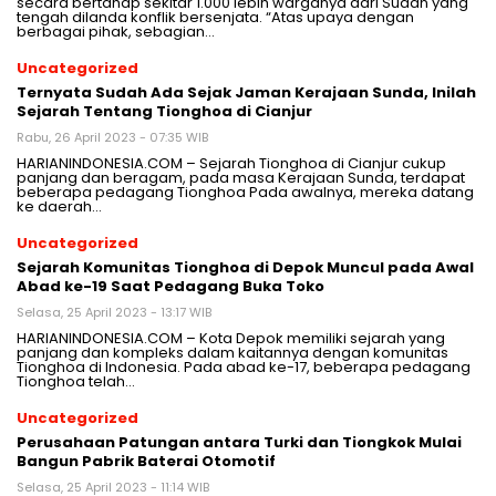
secara bertahap sekitar 1.000 lebih warganya dari Sudan yang
tengah dilanda konflik bersenjata. “Atas upaya dengan
berbagai pihak, sebagian…
Uncategorized
Ternyata Sudah Ada Sejak Jaman Kerajaan Sunda, Inilah
Sejarah Tentang Tionghoa di Cianjur
Rabu, 26 April 2023 - 07:35 WIB
HARIANINDONESIA.COM – Sejarah Tionghoa di Cianjur cukup
panjang dan beragam, pada masa Kerajaan Sunda, terdapat
beberapa pedagang Tionghoa Pada awalnya, mereka datang
ke daerah…
Uncategorized
Sejarah Komunitas Tionghoa di Depok Muncul pada Awal
Abad ke-19 Saat Pedagang Buka Toko
Selasa, 25 April 2023 - 13:17 WIB
HARIANINDONESIA.COM – Kota Depok memiliki sejarah yang
panjang dan kompleks dalam kaitannya dengan komunitas
Tionghoa di Indonesia. Pada abad ke-17, beberapa pedagang
Tionghoa telah…
Uncategorized
Perusahaan Patungan antara Turki dan Tiongkok Mulai
Bangun Pabrik Baterai Otomotif
Selasa, 25 April 2023 - 11:14 WIB