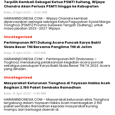
Terpilih Kembali Sebagai Ketua PSMTI Sulteng, Wijaya
Chandra Akan Perluas PSMTI hingga ke Kabupaten
Rabu, 19 April 2023 - 12:00 WIB
HARIANINDONESIA.COM – Wijaya Chandra kembali
dipercayakan sebagai sebagai Ketua Paguyuban Sosial Marga
Tionghoa (PSMTI) Provinsi Sulawesi Tengah (Sulteng), untuk
masa jabatan 2023 -2027. Wijaya…
Uncategorized
Perhimpunan INTI Dukung Acara Puncak Karya Bakti
Skala Besar TNI Bersama Panglima TNI di Jatim
Rabu, 19 April 2023 - 11:53 WIB
HARIANINDONESIA.COM – Perhimpunan INTI (Indonesis –
Tioghoa) mendukung pelaksanaan kegiatan acara puncak
sekaligus penutupan Karya Bakti Skala Besar TNI TA 2023. Acara
yang dihadiri…
Uncategorized
Masyarakat Keturunan Tionghoa di Yayasan Hakka Aceh
Bagikan 2.150 Paket Sembako Ramadhan
Rabu, 19 April 2023 - 11:49 WIB
HARIANINDONESIA.COM – Masyarakat keturunan etnis Tionghoa
tergabung dalam Yayasan Hakka Aceh membagikan 2.150
paket sembako Ramadhan kepada masyarakat kurang
mampu dari berbagai daerah di…