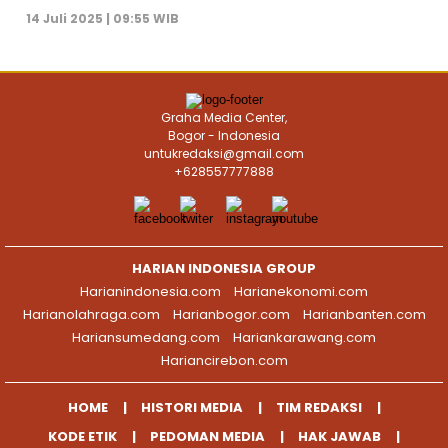
14 Juli 2025 | 09:55 WIB
Graha Media Center,
Bogor - Indonesia
untukredaksi@gmail.com
+628557777888
HARIAN INDONESIA GROUP
Harianindonesia.com
Harianekonomi.com
Harianolahraga.com
Harianbogor.com
Harianbanten.com
Hariansumedang.com
Hariankarawang.com
Hariancirebon.com
HOME
HISTORI MEDIA
TIM REDAKSI
KODE ETIK
PEDOMAN MEDIA
HAK JAWAB