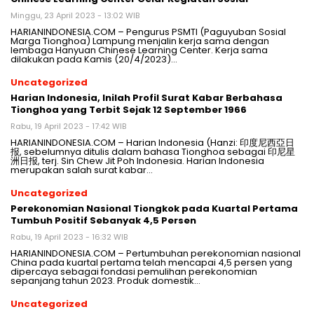
Minggu, 23 April 2023 - 13:02 WIB
HARIANINDONESIA.COM – Pengurus PSMTI (Paguyuban Sosial
Marga Tionghoa) Lampung menjalin kerja sama dengan
lembaga Hanyuan Chinese Learning Center. Kerja sama
dilakukan pada Kamis (20/4/2023)…
Uncategorized
Harian Indonesia, Inilah Profil Surat Kabar Berbahasa
Tionghoa yang Terbit Sejak 12 September 1966
Rabu, 19 April 2023 - 17:42 WIB
HARIANINDONESIA.COM – Harian Indonesia (Hanzi: 印度尼西亞日
报, sebelumnya ditulis dalam bahasa Tionghoa sebagai 印尼星
洲日报, terj. Sin Chew Jit Poh Indonesia. Harian Indonesia
merupakan salah surat kabar…
Uncategorized
Perekonomian Nasional Tiongkok pada Kuartal Pertama
Tumbuh Positif Sebanyak 4,5 Persen
Rabu, 19 April 2023 - 16:32 WIB
HARIANINDONESIA.COM – Pertumbuhan perekonomian nasional
China pada kuartal pertama telah mencapai 4,5 persen yang
dipercaya sebagai fondasi pemulihan perekonomian
sepanjang tahun 2023. Produk domestik…
Uncategorized