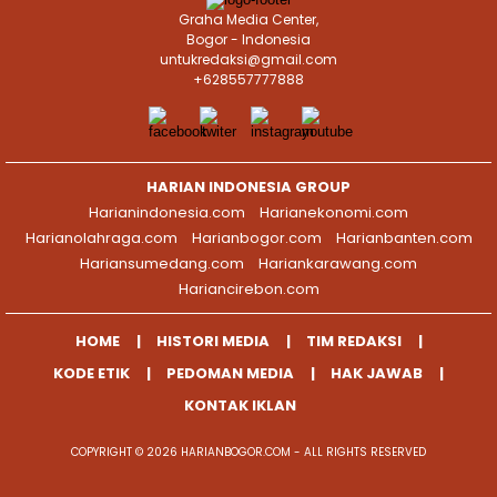
Graha Media Center,
Bogor - Indonesia
untukredaksi@gmail.com
+628557777888
HARIAN INDONESIA GROUP
Harianindonesia.com
Harianekonomi.com
Harianolahraga.com
Harianbogor.com
Harianbanten.com
Hariansumedang.com
Hariankarawang.com
Hariancirebon.com
HOME
HISTORI MEDIA
TIM REDAKSI
KODE ETIK
PEDOMAN MEDIA
HAK JAWAB
KONTAK IKLAN
COPYRIGHT © 2026 HARIANBOGOR.COM - ALL RIGHTS RESERVED