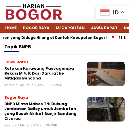
ID
HOME
BOGOR RAYA
MEGAPOLITAN
JAWA BARAT
NA
on yang Diduga Hilang di Kantah Kabupaten Bogor I
15 Sof
Topik
BNPB
Jawa Barat
Retakan Karawang Pascagempa
Bekasi M 4,9: Dari Darurat ke
Mitigasi Bencana
Kamis, 21 Agustus 2025 - 08:24 WIB
Bogor Raya
BNPB Minta Mabes TNI Dukung
Jembatan Bailey untuk Jembatan
yang Rusak Akibat Banjir Bandang
Cisarua
Selasa, 4 Maret 2025 - 13:25 WIB