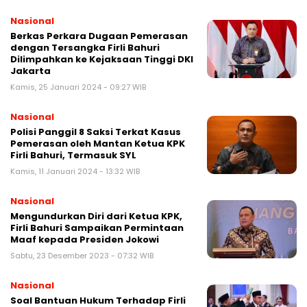
Nasional
Berkas Perkara Dugaan Pemerasan
dengan Tersangka Firli Bahuri
Dilimpahkan ke Kejaksaan Tinggi DKI
Jakarta
Kamis, 25 Januari 2024 - 09:27 WIB
Nasional
Polisi Panggil 8 Saksi Terkat Kasus
Pemerasan oleh Mantan Ketua KPK
Firli Bahuri, Termasuk SYL
Kamis, 11 Januari 2024 - 13:32 WIB
Nasional
Mengundurkan Diri dari Ketua KPK,
Firli Bahuri Sampaikan Permintaan
Maaf kepada Presiden Jokowi
Sabtu, 23 Desember 2023 - 07:32 WIB
Nasional
Soal Bantuan Hukum Terhadap Firli