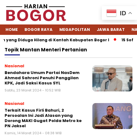
ID
HOME
BOGOR RAYA
MEGAPOLITAN
JAWA BARAT
NA
 yang Diduga Hilang di Kantah Kabupaten Bogor I
15 Softwa
Topik
Mantan Menteri Pertanian
Nasional
Bendahara Umum Partai NasDem
Ahmad Sahroni Penuhi Panggilan
KPK, Jadi Saksi Kasus SYL
Sabtu, 23 Maret 2024 - 10:52 WIB
Nasional
Terkait Kasus Firli Bahuri, 2
Persoalan Ini Jadi Alasan yang
Dorong MAKI Gugat Polda Metro ke
PN Jaksel
Kamis, 14 Maret 2024 - 08:38 WIB