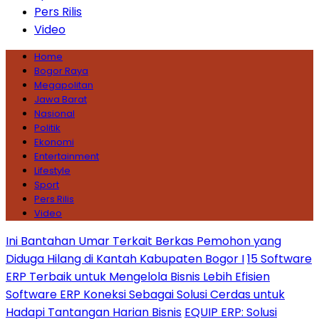
Pers Rilis
Video
Home
Bogor Raya
Megapolitan
Jawa Barat
Nasional
Politik
Ekonomi
Entertainment
Lifestyle
Sport
Pers Rilis
Video
Ini Bantahan Umar Terkait Berkas Pemohon yang
Diduga Hilang di Kantah Kabupaten Bogor I
15 Software
ERP Terbaik untuk Mengelola Bisnis Lebih Efisien
Software ERP Koneksi Sebagai Solusi Cerdas untuk
Hadapi Tantangan Harian Bisnis
EQUIP ERP: Solusi